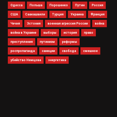
Одесса
Польша
Порошенко
Путин
Россия
США
Саакашвили
Турция
Украина
Франция
Чечня
Эстония
военная агрессия России
война
война в Украине
выборы
история
право
преступления
путинизм
реформы
роспропаганда
санкции
свобода
смешное
убийство Немцова
энергетика