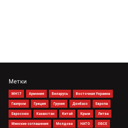
Метки
MH17
Армения
Беларусь
Восточная Украина
Газпром
Греция
Грузия
Донбасс
Европа
Евросоюз
Казахстан
Китай
Крым
Литва
Минские соглашения
Молдова
НАТО
ОБСЕ