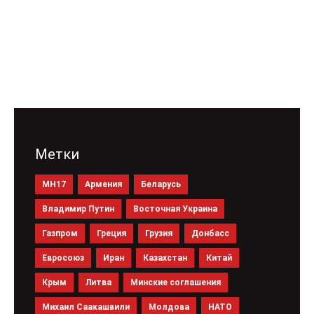
Метки
MH17
Армения
Беларусь
Владимир Путин
Восточная Украина
Газпром
Греция
Грузия
Донбасс
Евросоюз
Иран
Казахстан
Китай
Крым
Литва
Минские соглашения
Михаил Саакашвили
Молдова
НАТО