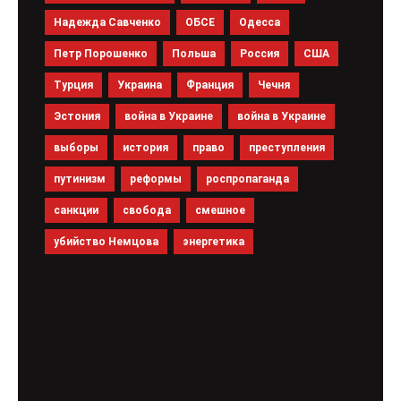
Надежда Савченко
ОБСЕ
Одесса
Петр Порошенко
Польша
Россия
США
Турция
Украина
Франция
Чечня
Эстония
война в Украине
война в Украине
выборы
история
право
преступления
путинизм
реформы
роспропаганда
санкции
свобода
смешное
убийство Немцова
энергетика