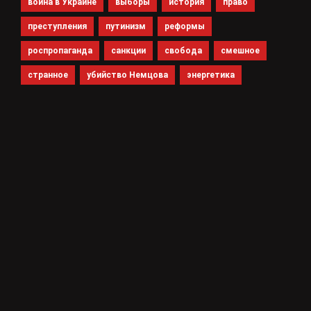
война в Украине
выборы
история
право
преступления
путинизм
реформы
роспропаганда
санкции
свобода
смешное
странное
убийство Немцова
энергетика