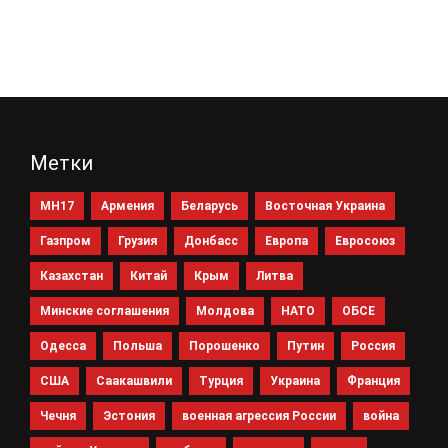
Метки
MH17
Армения
Беларусь
Восточная Украина
Газпром
Грузия
Донбасс
Европа
Евросоюз
Казахстан
Китай
Крым
Литва
Минские соглашения
Молдова
НАТО
ОБСЕ
Одесса
Польша
Порошенко
Путин
Россия
США
Саакашвили
Турция
Украина
Франция
Чечня
Эстония
военная агрессия России
война