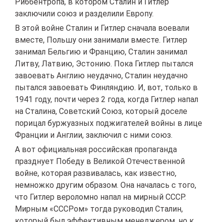
Риббентропа, в котором Сталин и Гитлер
заключили союз и разделили Европу.
В этой войне Сталин и Гитлер сначала воевали
вместе, Польшу они занимали вместе. Гитлер
занимал Бельгию и Францию, Сталин занимал
Литву, Латвию, Эстонию. Пока Гитлер пытался
завоевать Англию неудачно, Сталин неудачно
пытался завоевать Финляндию. И, вот, только в
1941 году, почти через 2 года, когда Гитлер напал
на Сталина, Советский Союз, который доселе
порицал буржуазных поджигателей войны в лице
Франции и Англии, заключил с ними союз.
А вот официальная российская пропаганда
празднует Победу в Великой Отечественной
войне, которая развивалась, как известно,
немножко другим образом. Она началась с того,
что Гитлер вероломно напал на мирный СССР.
Мирным «СССРом» тогда руководил Сталин,
который был эффективным менеджером, но к