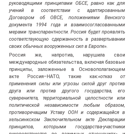
руководящими принципами ОБСЕ, равно как для
учений в соответствии с адаптированным
Договором об ОВСЕ, положениями Венского
документа 1994 года и взаимосогласованными
мерами транспарентности. Россия будет проявлять
соответствующую сдержанность в развертывании
своих обычных вооруженных сил в Европе».
Россия же, напротив, нарушила свои
международные обязательства, включая базовые
принципы, заложенные в Основополагающем
акте Россия–НАТО, такие как:
«отказ от
применения силы или угрозы силой друг против
друга или против другого государства, его
суверенитета, территориальной целостности или
политической независимости любым образом,
противоречащим Уставу ООН и содержащейся в
хельсинкском Заключительном акте Декларации
принципов, которыми государства-участники
руководствуются во взаимных отношениях»
и