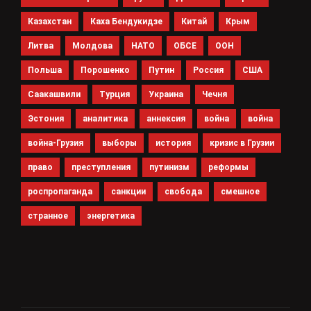
Казахстан
Каха Бендукидзе
Китай
Крым
Литва
Молдова
НАТО
ОБСЕ
ООН
Польша
Порошенко
Путин
Россия
США
Саакашвили
Турция
Украина
Чечня
Эстония
аналитика
аннексия
война
война
война-Грузия
выборы
история
кризис в Грузии
право
преступления
путинизм
реформы
роспропаганда
санкции
свобода
смешное
странное
энергетика