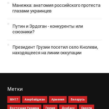
Манежка: анатомия российского протеста
глазами украинцев
Путин и Эрдоган - конкуренты или
союзники?
Президент Грузии посетил село Кнолеви,
находящееся на линии оккупации
Метки
MH17
Азербайджан
Армения
Беларусь
Восточная Украина
Грузия
Донбасс
Европа