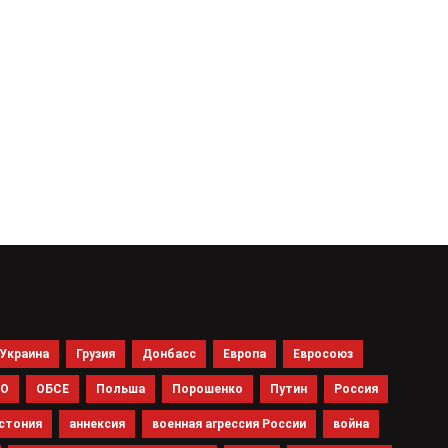
Украина
Грузия
Донбасс
Европа
Евросоюз
ТО
ОБСЕ
Польша
Порошенко
Путин
Россия
стония
аннексия
военная агрессия России
война