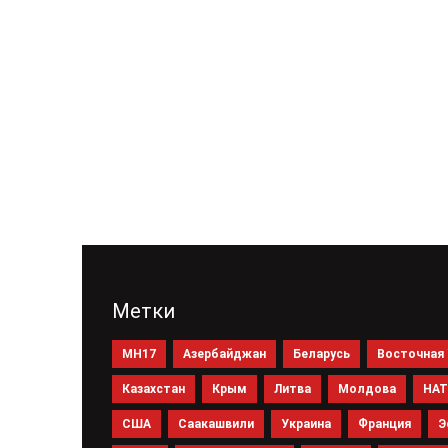
Метки
MH17
Азербайджан
Беларусь
Восточная 
Казахстан
Крым
Литва
Молдова
НА
США
Саакашвили
Украина
Франция
Э