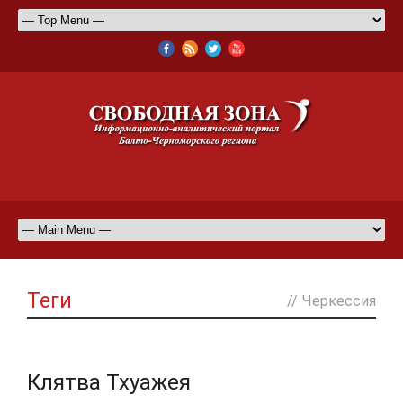
Теги
//
Черкессия
Клятва Тхуажея