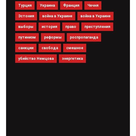
Турция
Украина
Франция
Чечня
Эстония
война в Украине
война в Украине
выборы
история
право
преступления
путинизм
реформы
роспропаганда
санкции
свобода
смешное
убийство Немцова
энергетика