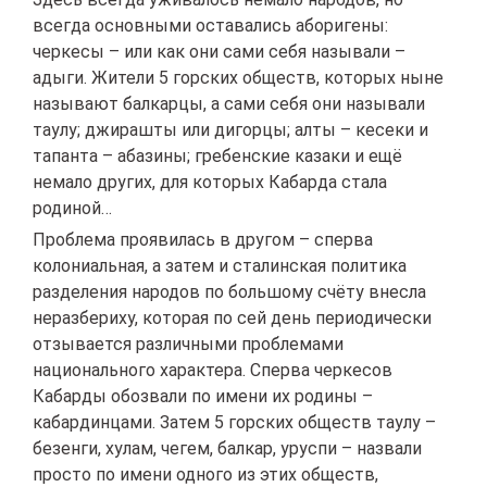
всегда основными оставались аборигены:
черкесы – или как они сами себя называли –
адыги. Жители 5 горских обществ, которых ныне
называют балкарцы, а сами себя они называли
таулу; джирашты или дигорцы; алты – кесеки и
тапанта – абазины; гребенские казаки и ещё
немало других, для которых Кабарда стала
родиной…
Проблема проявилась в другом – сперва
колониальная, а затем и сталинская политика
разделения народов по большому счёту внесла
неразбериху, которая по сей день периодически
отзывается различными проблемами
национального характера. Сперва черкесов
Кабарды обозвали по имени их родины –
кабардинцами. Затем 5 горских обществ таулу –
безенги, хулам, чегем, балкар, уруспи – назвали
просто по имени одного из этих обществ,