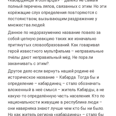
«кабардинцы и болгарцы» – далеко не самый
полный перечень ляпов, связанных с этим. Но эти
корёжащие слух определения повторяются с
постоянством, вызывающим раздражение у
множества людей.
Данное по недоразумению название повело за
собой цепную реакцию таких же изначально
притянутых словообразований. Как говаривал
герой известного мультфильма – неправильные
пчёлы дают неправильный мёд. Не пора ли
заканчивать с этим?.
Другое дело если вернуть нашей родине её
историческое название – Кабарда. Тогда бы и
определение – кабардинец – стало обозначать
вложенный в неё смысл – житель Кабарды, а не
какую-то определённую часть населения. Кто по
национальности живущие в республике люди –
они наверняка знают лучше чем кто бы ни было.
Но как житель региона «кабардинец» – стало бы