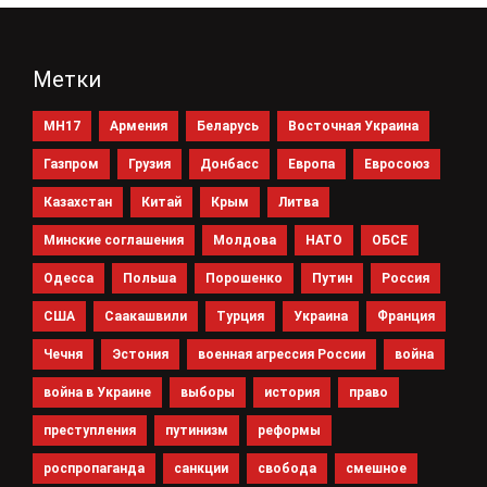
Метки
MH17
Армения
Беларусь
Восточная Украина
Газпром
Грузия
Донбасс
Европа
Евросоюз
Казахстан
Китай
Крым
Литва
Минские соглашения
Молдова
НАТО
ОБСЕ
Одесса
Польша
Порошенко
Путин
Россия
США
Саакашвили
Турция
Украина
Франция
Чечня
Эстония
военная агрессия России
война
война в Украине
выборы
история
право
преступления
путинизм
реформы
роспропаганда
санкции
свобода
смешное