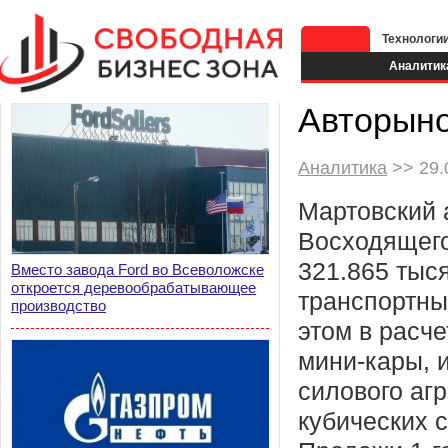
Технологи
Аналитик
Авторыно
Аналитика
>> 29.
Мартовский 
Восходящего
321.865 тыс
Вместо завода Ford во Всеволожске
откроется деревообрабатывающее
транспортны
производство
этом в расч
мини-кары,
силового аг
кубических 