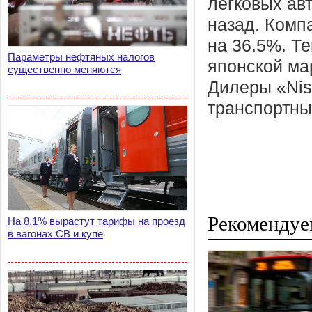
легковых ав
назад. Комп
на 36.5%. Т
Параметры нефтяных налогов
японской ма
существенно меняются
Дилеры «Nis
транспортны
Рекомендуе
На 8,1% вырастут тарифы на проезд
в вагонах СВ и купе