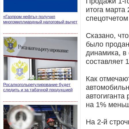
Продажи 1-г
итога марта
«Газпром нефть» получил
спецотчетом
многомиллиардный налоговый вычет
Сказано, что
было продан
динамика, в 
составляет 
Как отмечаю
Росалкогольрегулирование будет
автомобильн
следить и за табачной продукцией
автогиганта
на 1% меньш
На 2-й стро