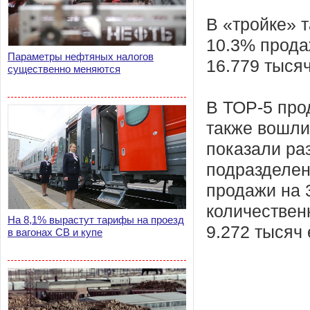
В «тройке» 
10.3% прода
Параметры нефтяных налогов
16.779 тыся
существенно меняются
В ТОР-5 про
также вошли
показали ра
подразделен
продажи на 3
количествен
На 8,1% вырастут тарифы на проезд
9.272 тысяч 
в вагонах СВ и купе