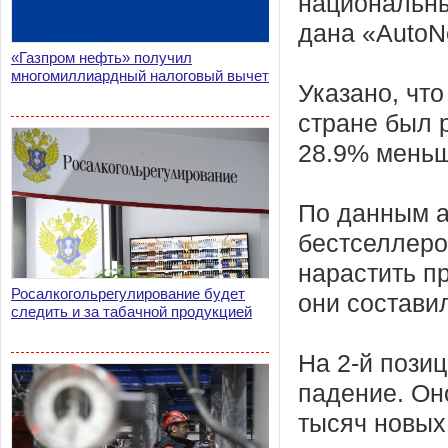
национальны
дана «AutoN
«Газпром нефть» получил
многомиллиардный налоговый вычет
Указано, что
стране был 
28.9% меньш
По данным а
бестселлеро
нарастить п
Росалкогольрегулирование будет
они состави
следить и за табачной продукцией
На 2-й пози
падение. Он
тысяч новых