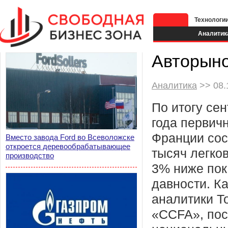
Технологи
Аналитик
Авторыно
Аналитика
>> 08.
По итогу се
года первич
Франции сос
Вместо завода Ford во Всеволожске
откроется деревообрабатывающее
тысяч легко
производство
3% ниже пок
давности. К
аналитики Т
«CCFA», пос