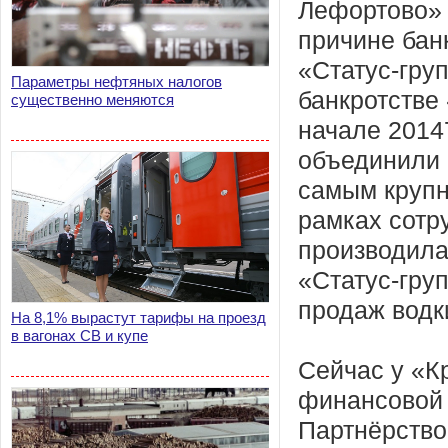
Лефортово» 
причине бан
«Статус-гру
Параметры нефтяных налогов
банкротстве
существенно меняются
начале 2014
объединили 
самым крупн
рамках сотр
производила
«Статус-гру
продаж водки
На 8,1% вырастут тарифы на проезд
в вагонах СВ и купе
Сейчас у «К
финансовой 
Партнёрство