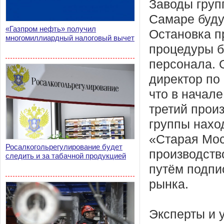
Заводы груп
Самаре буду
«Газпром нефть» получил
Остановка п
многомиллиардный налоговый вычет
процедуры б
персонала. 
директор по
что в начал
третий прои
группы нахо
«Старая Мос
Росалкогольрегулирование будет
производств
следить и за табачной продукцией
путём подпи
рынка.
Эксперты и 