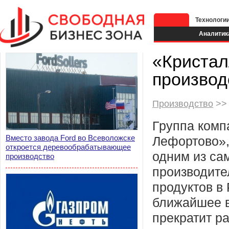
Технологи
Аналитик
«Кристал
производ
Производство
>> 
Группа комп
Вместо завода Ford во Всеволожске
Лефортово»
откроется деревообрабатывающее
одним из са
производство
производите
продуктов в 
ближайшее 
прекратит ра