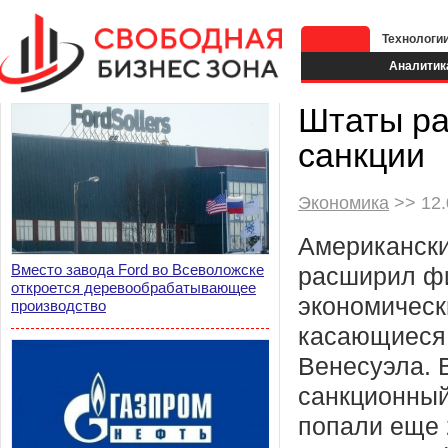
Технологи
Аналитик
Штаты ра
санкции
Экономика
>> 12.
Американск
Вместо завода Ford во Всеволожске
расширил ф
откроется деревообрабатывающее
экономическ
производство
касающиеся
Венесуэла. 
санкционный
попали еще 