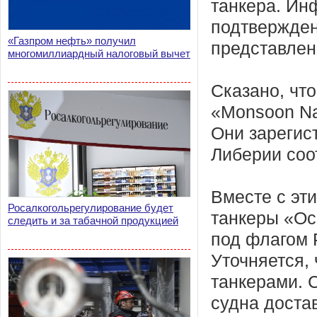
танкера. И
подтвержде
«Газпром нефть» получил
представлен
многомиллиардный налоговый вычет
Сказано, чт
«Monsoon Nav
Они зарегис
Либерии соо
Вместе с эт
Росалкогольрегулирование будет
танкеры «Oc
следить и за табачной продукцией
под флагом 
Уточняется,
танкерами. С
судна доста