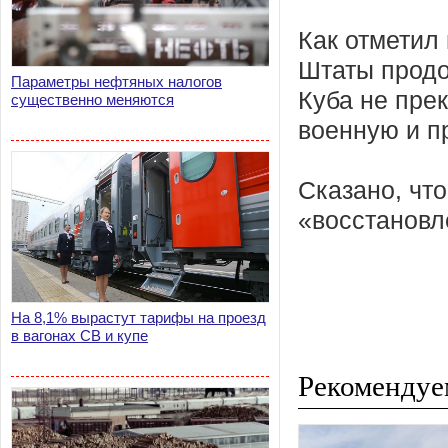
Как отметил
Штаты продо
Параметры нефтяных налогов
Куба не пре
существенно меняются
военную и п
Сказано, что
«восстановл
На 8,1% вырастут тарифы на проезд
в вагонах СВ и купе
Рекомендуе