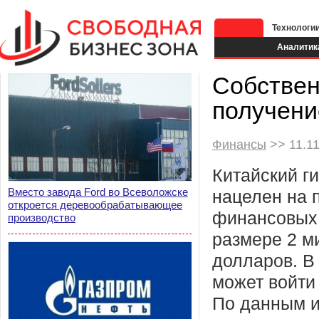
Технологи
Аналитик
Собствен
получени
Финансы
>> 11.11
Китайский г
Вместо завода Ford во Всеволожске
нацелен на 
откроется деревообрабатывающее
финансовых 
производство
размере 2 м
долларов. В
может войти
По данным и