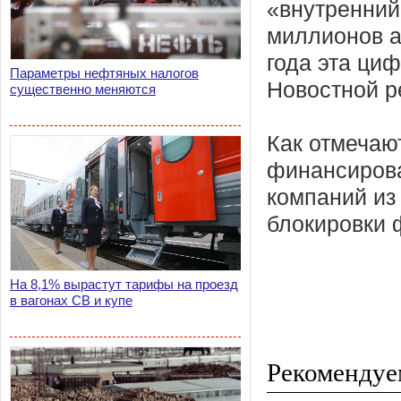
«внутренний
миллионов а
года эта ци
Параметры нефтяных налогов
Новостной р
существенно меняются
Как отмечаю
финансирова
компаний из
блокировки 
На 8,1% вырастут тарифы на проезд
в вагонах СВ и купе
Рекомендуе