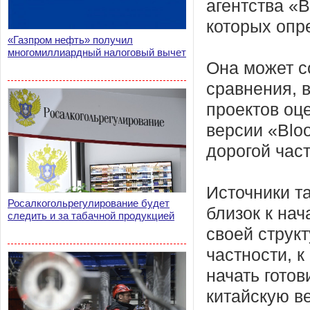
агентства «B
которых опр
«Газпром нефть» получил
многомиллиардный налоговый вычет
Она может с
сравнения, 
проектов оц
версии «Blo
дорогой част
Источники т
Росалкогольрегулирование будет
близок к нач
следить и за табачной продукцией
своей структ
частности, 
начать готов
китайскую ве