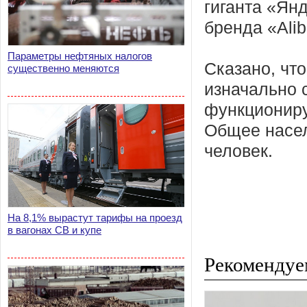
гиганта «Янд
бренда «Ali
Параметры нефтяных налогов
Сказано, чт
существенно меняются
изначально 
функциониру
Общее насел
человек.
На 8,1% вырастут тарифы на проезд
в вагонах СВ и купе
Рекомендуе