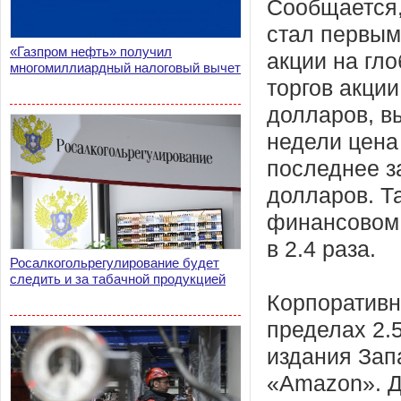
Сообщается,
стал первым
«Газпром нефть» получил
акции на гл
многомиллиардный налоговый вычет
торгов акции
долларов, в
недели цена
последнее з
долларов. Т
финансовом 
в 2.4 раза.
Росалкогольрегулирование будет
следить и за табачной продукцией
Корпоративн
пределах 2.
издания Зап
«Amazon». Д