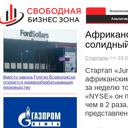
Технологи
Аналитик
Африканс
солидный
Стартапы
>> 23.0
Стартап «Ju
Вместо завода Ford во Всеволожске
африканским
откроется деревообрабатывающее
за неделю т
производство
«NYSE» он 
чем в 2 раз
представлен