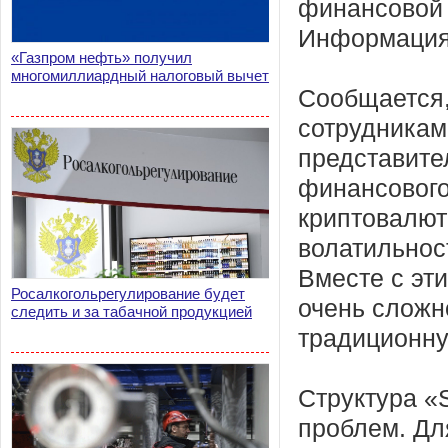
финансовой 
Информация 
«Газпром нефть» получил
многомиллиардный налоговый вычет
Сообщается,
сотрудникам
представите
финансового
криптовалют
волатильнос
Вместе с эт
Росалкогольрегулирование будет
очень сложн
следить и за табачной продукцией
традиционну
Структура «
проблем. Дл