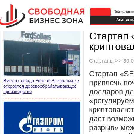
Технологи
Аналитик
Стартап 
криптова
Стартапы
>> 30.0
Стартап «S
Вместо завода Ford во Всеволожске
привлечь по
откроется деревообрабатывающее
долларов дл
производство
«регулируем
криптовалют
даст возмож
разрыв» меж