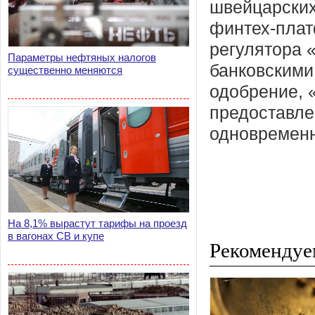
швейцарских
финтех-плат
регулятора 
Параметры нефтяных налогов
банковскими
существенно меняются
одобрение, 
предоставле
одновременн
На 8,1% вырастут тарифы на проезд
в вагонах СВ и купе
Рекомендуе