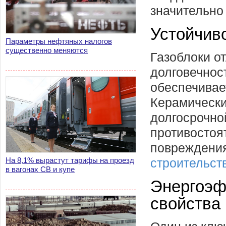
значительно
Устойчив
Параметры нефтяных налогов
существенно меняются
Газоблоки о
долговечнос
обеспечивает
Керамически
долгосрочно
противостоя
повреждения
На 8,1% вырастут тарифы на проезд
строительст
в вагонах СВ и купе
Энергоэф
свойства