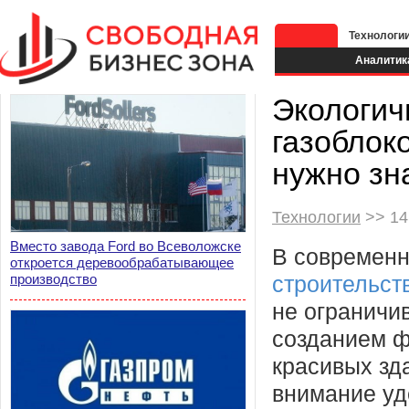
Технологи
Аналитик
Экологич
газоблок
нужно зн
Технологии
>> 14
Вместо завода Ford во Всеволожске
В современ
откроется деревообрабатывающее
производство
строительст
не ограничи
созданием 
красивых зд
внимание уд