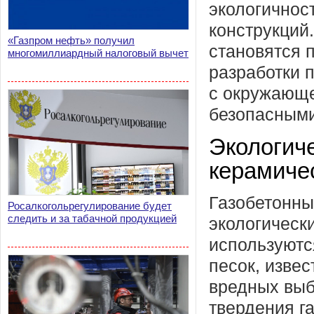
экологичнос
конструкций
«Газпром нефть» получил
становятся 
многомиллиардный налоговый вычет
разработки 
с окружающе
безопасными
Экологич
керамиче
Газобетонны
Росалкогольрегулирование будет
следить и за табачной продукцией
экологическ
используютс
песок, извес
вредных выб
твердения г