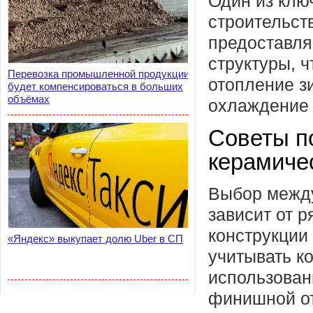
Один из клю
строительст
предоставля
структуры, ч
Перевозка промышленной продукции
отопление 
будет компенсироваться в больших
объёмах
охлаждение 
Советы п
керамиче
Выбор между
зависит от р
конструкции
«Яндекс» выкупает долю Uber в СП
учитывать к
использован
финишной от