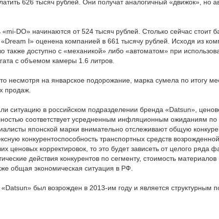
латить 626 тысяч рублей. Они получат аналогичный «движок», но 
«mi-DO» начинаются от 524 тысяч рублей. Столько сейчас стоит баз
Dream I» оценена компанией в 661 тысячу рублей. Исходя из комп
во также доступно с «механикой» либо «автоматом» при использов
егата с объемом камеры 1.6 литров.
то несмотря на январское подорожание, марка сумела по итогу ме
х продаж.
ли ситуацию в российском подразделении бренда «Datsun», цено
ностью соответствует усредненным инфляционным ожиданиям по 
циалисты японской марки внимательно отслеживают общую конкуре
ксную конкурентоспособность транспортных средств возрожденной
х ценовых корректировок, то это будет зависеть от целого ряда фа
тические действия конкурентов по сегменту, стоимость материалов 
кже общая экономическая ситуация в РФ.
 «Datsun» был возрожден в 2013-им году и является структурным 