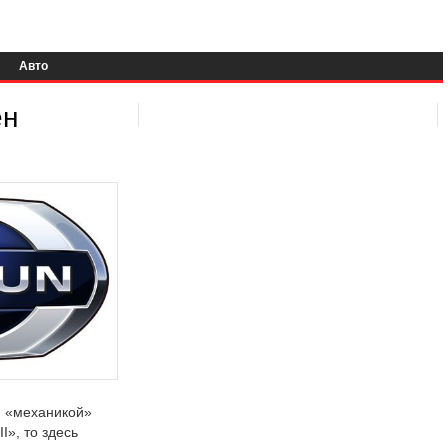
Авто
ен
и «механикой»
I», то здесь