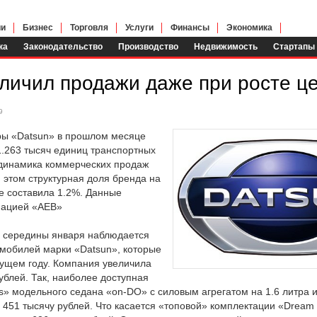
ии
Бизнес
Торговля
Услуги
Финансы
Экономика
ка
Законодательство
Производство
Недвижимость
Стартапы
еличил продажи даже при росте ц
9
ры «Datsun» в прошлом месяце
1.263 тысяч единиц транспортных
 динамика коммерческих продаж
 этом структурная доля бренда на
е составила 1.2%. Данные
иацией «АЕВ»
в середины января наблюдается
омобилей марки «Datsun», которые
ущем году. Компания увеличила
рублей. Так, наиболее доступная
s» модельного седана «on-DO» с силовым агрегатом на 1.6 литра 
 451 тысячу рублей. Что касается «топовой» комплектации «Dream I