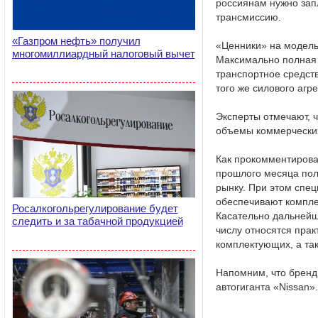
россиянам нужно зап
трансмиссию.
«Газпром нефть» получил
«Ценники» на модель 
многомиллиардный налоговый вычет
Максимально полная «
транспортное средст
того же силового агр
Эксперты отмечают, ч
объемы коммерчески
Как прокомментирова
прошлого месяца пол
рынку. При этом спе
обеспечивают компле
Росалкогольрегулирование будет
Касательно дальнейши
следить и за табачной продукцией
числу относятся прак
комплектующих, а та
Напомним, что бренд
автогиганта «Nissan».