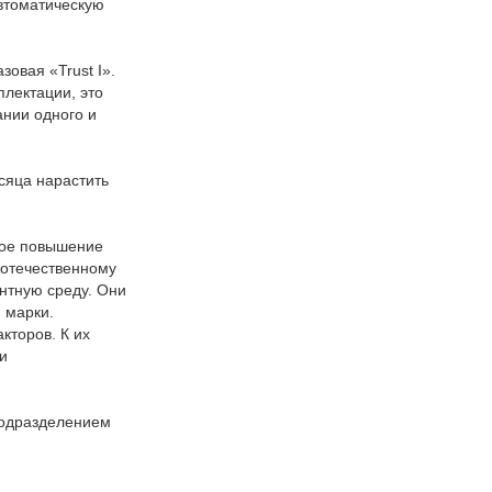
автоматическую
овая «Trust I».
лектации, это
ании одного и
сяца нарастить
вое повышение
отечественному
нтную среду. Они
 марки.
кторов. К их
и
подразделением