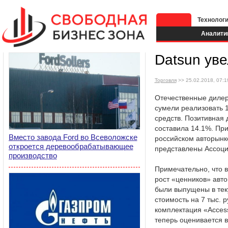
Технолог
Аналити
Datsun ув
Торговля
>> 25.02.2018, 07:1
Отечественные диле
сумели реализовать 
средств. Позитивная
составила 14.1%. При
Вместо завода Ford во Всеволожске
российском авторынк
откроется деревообрабатывающее
представлены Ассоц
производство
Примечательно, что 
рост «ценников» авт
были выпущены в тек
стоимость на 7 тыс. 
комплектация «Acces
теперь оценивается в