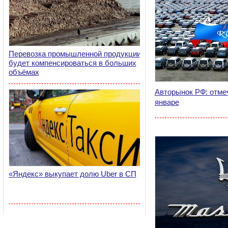
Перевозка промышленной продукции
будет компенсироваться в больших
объёмах
Авторынок РФ: отме
январе
«Яндекс» выкупает долю Uber в СП