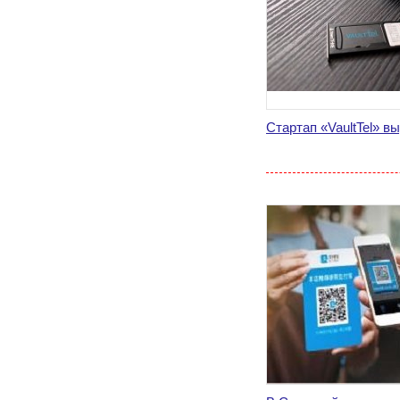
Стартап «VaultTel» в