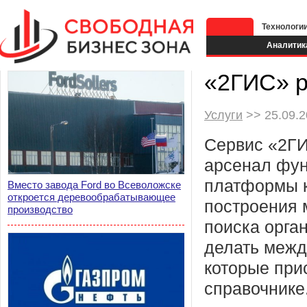
Технологи
Аналитик
«2ГИС» р
Услуги
>> 25.09.2
Сервис «2ГИ
арсенал фу
платформы 
Вместо завода Ford во Всеволожске
откроется деревообрабатывающее
построения 
производство
поиска орга
делать межд
которые при
справочнике