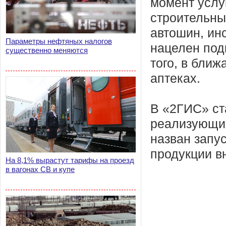
момент услу
строительны
автошин, инс
Параметры нефтяных налогов
нацелен под
существенно меняются
того, в бли
аптеках.
В «2ГИС» ст
реализующих
назван запу
продукции в
На 8,1% вырастут тарифы на проезд
в вагонах СВ и купе