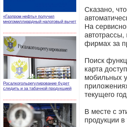
Сказано, чт
«Газпром нефть» получил
автоматичес
многомиллиардный налоговый вычет
На сервисно
автотрассы,
фирмах за п
Поиск функц
карта досту
мобильных у
Росалкогольрегулирование будет
приложениях
следить и за табачной продукцией
текущего год
В месте с э
продукции в