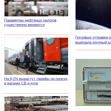
Параметры нефтяных налогов
существенно меняются
Грузовые отправки н
выиграла крупный к
На 8,1% вырастут тарифы на проезд
в вагонах СВ и купе