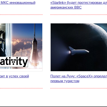
а МКС инновационный
«Starlink» будет протестирован д
американских ВВС
ерит в успех своей
Полет на Луну: «SpaceX» опреде
первым туристом