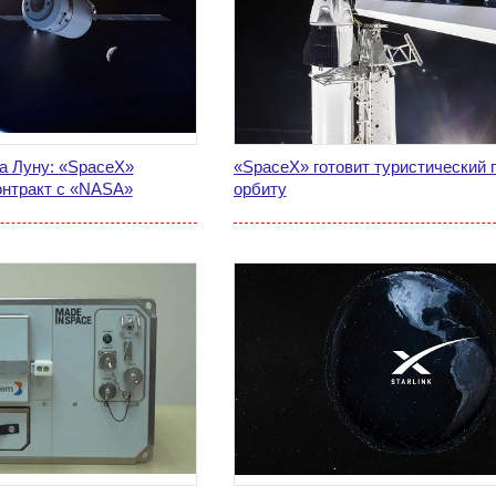
а Луну: «SpaceX»
«SpaceX» готовит туристический 
онтракт с «NASA»
орбиту