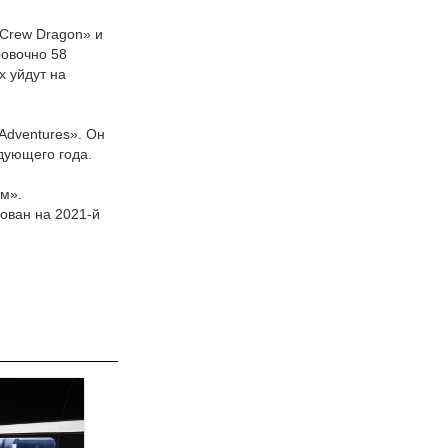
«Crew Dragon» и
ровочно 58
х уйдут на
Adventures». Он
дующего года.
м».
ован на 2021-й