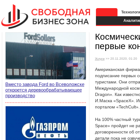
Технолог
Аналити
Космическ
первые ко
Услуги
>> 20.11.2020, 01:20
Американская фирма
подписание первых с
туристами. Они отпр
Вместо завода Ford во Всеволожске
Международной косми
откроется деревообрабатывающее
Dragon». Как известно
производство
И.Маска «SpaceX». 
порталом «TechCult».
На 100% частный тур
Space» пройдет не р
договоренности об от
детали пока не озвуч