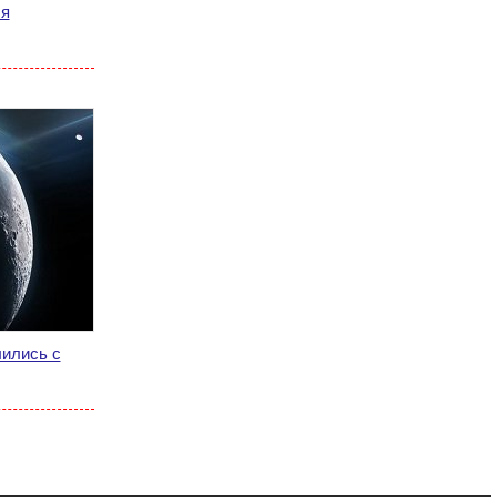
ля
лились с