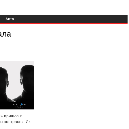
Авто
ала
e» пришла к
ы контракты. Их