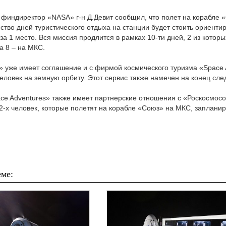
 финдиректор «NASA» г-н Д.Девит сообщил, что полет на корабле 
тво дней туристического отдыха на станции будет стоить ориенти
а 1 место. Вся миссия продлится в рамках 10-ти дней, 2 из которы
а 8 – на МКС.
» уже имеет соглашение и с фирмой космического туризма «Space 
человек на земную орбиту. Этот сервис также намечен на конец сле
ce Adventures» также имеет партнерские отношения с «Роскосмосо
2-х человек, которые полетят на корабле «Союз» на МКС, запланир
ме: