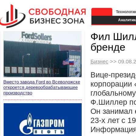
Технологи
Аналитик
Фил Шилл
бренде
Бизнес
>> 09.08.2
Вице-презид
Вместо завода Ford во Всеволожске
корпорации 
откроется деревообрабатывающее
глобальному 
производство
Ф.Шиллер по
Он занимал 
23-х лет с 19
Информация