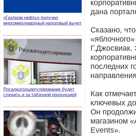
корпоратив
дана портал
«Газпром нефть» получил
многомиллиардный налоговый вычет
Сказано, чт
«яблочного» 
Г.Джосвиак. 
корпоративны
последних г
направления
Росалкогольрегулирование будет
Как отмечае
следить и за табачной продукцией
ключевых до
Он продолжи
магазином «
Events».