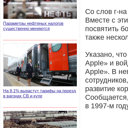
Со слов г-н
Вместе с эт
Параметры нефтяных налогов
посвятить б
существенно меняются
также неско
Указано, чт
Apple» и вой
Apple». В н
сотрудников
развитие ко
На 8,1% вырастут тарифы на проезд
в вагонах СВ и купе
Сообщается,
в 1997-м год