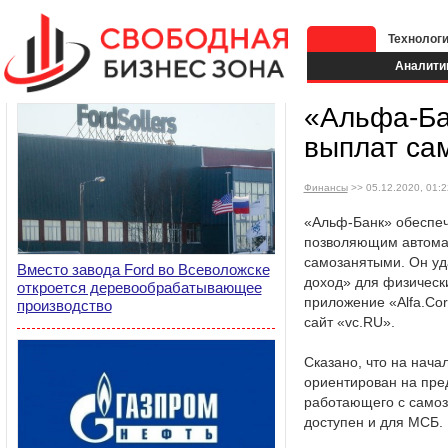
Технолог
Аналити
«Альфа-Ба
выплат са
Финансы
>> 05.12.2020, 01:2
«Альф-Банк» обеспеч
позволяющим автомат
самозанятыми. Он уд
Вместо завода Ford во Всеволожске
доход» для физическ
откроется деревообрабатывающее
приложение «Alfa.Co
производство
сайт «vc.RU».
Сказано, что на нач
ориентирован на пред
работающего с самоз
доступен и для МСБ.