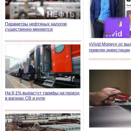
Параметры нефтяных налогов
существенно меняются
«Vivid Money» от в
привлек инвестиции
На 8,1% вырастут тарифы на проезд
в вагонах СВ и купе