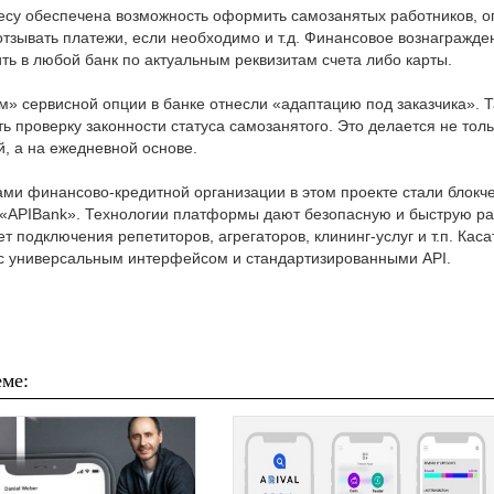
несу обеспечена возможность оформить самозанятых работников, о
отзывать платежи, если необходимо и т.д. Финансовое вознагражд
ь в любой банк по актуальным реквизитам счета либо карты.
 сервисной опции в банке отнесли «адаптацию под заказчика». Та
ь проверку законности статуса самозанятого. Это делается не тол
, а на ежедневной основе.
рами финансово-кредитной организации в этом проекте стали блок
и «APIBank». Технологии платформы дают безопасную и быструю ра
т подключения репетиторов, агрегаторов, клининг-услуг и т.п. Кас
 с универсальным интерфейсом и стандартизированными API.
ме: