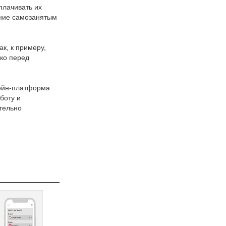
плачивать их
ение самозанятым
к, к примеру,
ько перед
чейн-платформа
боту и
ательно