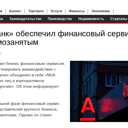
ии
Бизнес
Торговля
Услуги
Финансы
Экономика
ка
Законодательство
Производство
Недвижимость
Стартапы
нк» обеспечил финансовый серви
мозанятым
2
ил бизнес финансовым сервисом,
изировать взаимодействие с
ачно объединил в себе «Мой
их лиц и корпоративное
rporate». Об этом информирует
альной фазе финансовый сервис
ставителей крупного бизнеса,
анятыми. Однако он станет