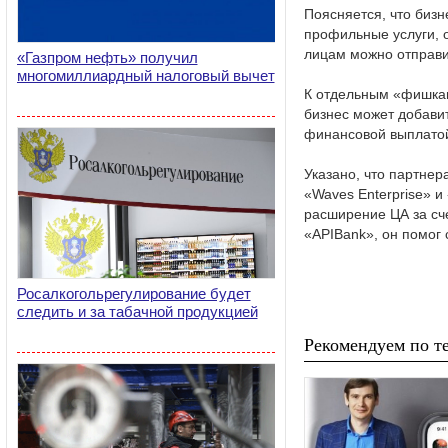
Поясняется, что биз
профильные услуги, 
лицам можно отправит
«Газпром нефть» получил
многомиллиардный налоговый вычет
К отдельным «фишкам»
бизнес может добавит
финансовой выплатой
Указано, что партне
«Waves Enterprise» 
расширение ЦА за сче
«APIBank», он помог
Росалкогольрегулирование будет
следить и за табачной продукцией
Рекомендуем по те