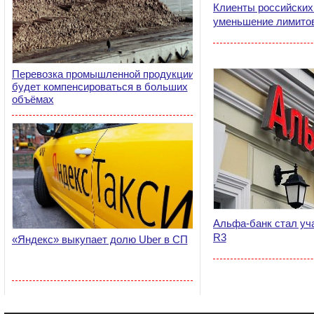
Клиенты российских
уменьшение лимитов
Перевозка промышленной продукции
будет компенсироваться в больших
объёмах
Альфа-банк стал уч
R3
«Яндекс» выкупает долю Uber в СП