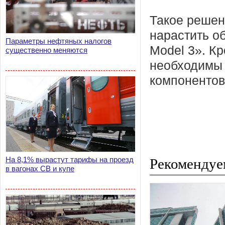
Такое решен
нарастить о
Параметры нефтяных налогов
Model 3». К
существенно меняются
необходимы 
компонентов
На 8,1% вырастут тарифы на проезд
Рекомендуе
в вагонах СВ и купе