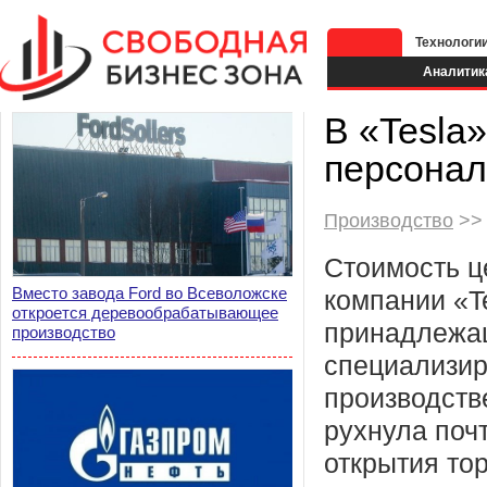
Технологи
Аналитик
В «Tesla
персона
Производство
>> 
Стоимость ц
Вместо завода Ford во Всеволожске
компании «T
откроется деревообрабатывающее
принадлежащ
производство
специализи
производств
рухнула поч
открытия тор