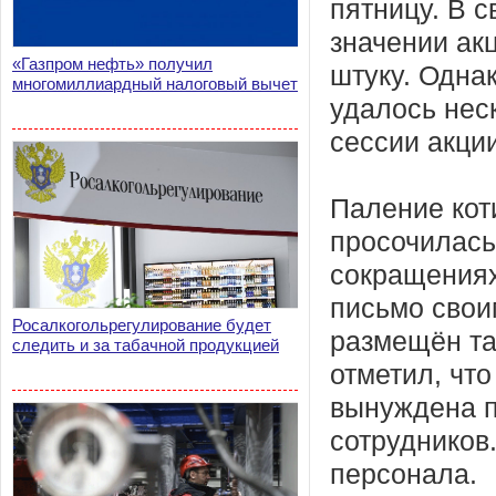
пятницу. В 
значении акц
«Газпром нефть» получил
штуку. Одна
многомиллиардный налоговый вычет
удалось неск
сессии акции
Паление коти
просочилась
сокращениях
письмо свои
Росалкогольрегулирование будет
размещён та
следить и за табачной продукцией
отметил, что
вынуждена п
сотрудников.
персонала.