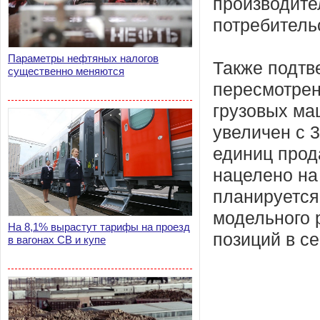
производите
потребитель
Параметры нефтяных налогов
Также подтв
существенно меняются
пересмотрен
грузовых ма
увеличен с 3
единиц прод
нацелено на
планируется
модельного 
На 8,1% вырастут тарифы на проезд
позиций в се
в вагонах СВ и купе