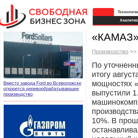
Технологи
Аналитик
«КАМАЗ» 
Производство
>> 
По уточненн
итогу август
мощностях 
Вместо завода Ford во Всеволожске
откроется деревообрабатывающее
выпустили 1
производство
машинокомп
производств
10%. В прош
останавлива