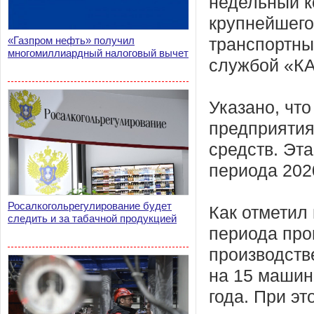
недельный к
крупнейшего
«Газпром нефть» получил
транспортны
многомиллиардный налоговый вычет
службой «КА
Указано, что
предприятия
средств. Эт
периода 2020
Росалкогольрегулирование будет
Как отметил
следить и за табачной продукцией
периода про
производств
на 15 машин
года. При э