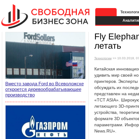
Технолог
Аналити
Fly Elepha
летать
Технологии
>> 10.03.2018, 0
Китайская инновацио
удивить мир своей но
принтеров. Эксперты
Вместо завода Ford во Всеволожске
обсуждать их последн
откроется деревообрабатывающее
представлен на неда
производство
«TCT ASIA». Широкую
летающего 3D-принт
устройства, теоретич
формате 3D объекто
параметрами. Информ
News.RU».