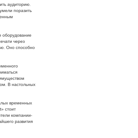
ить аудиторию.
сумели поразить
оенным
е оборудование
ечати через
ью. Оно способно
еменного
ниматься
еимуществом
вом. В настольных
малых временных
t» стоит
ители компании-
жайшего развития