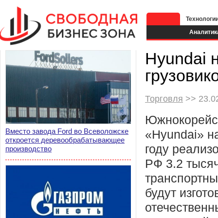
Технологи
Аналитик
Hyundai 
грузовик
Торговля
>> 23.02
Южнокорейс
Вместо завода Ford во Всеволожске
«Hyundai» н
откроется деревообрабатывающее
году реализ
производство
РФ 3.2 тыся
транспортны
будут изгото
отечественн