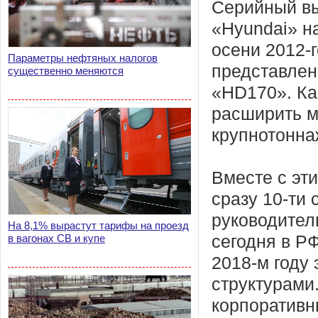
Серийный вы
«Hyundai» н
осени 2012-г
Параметры нефтяных налогов
представлен
существенно меняются
«HD170». Ка
расширить м
крупнотонна
Вместе с эт
сразу 10-ти
руководител
На 8,1% вырастут тарифы на проезд
в вагонах СВ и купе
сегодня в Р
2018-м году
структурами
корпоративн