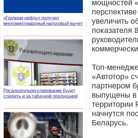
мощностей «
перспективе
«Газпром нефть» получил
увеличить о
многомиллиардный налоговый вычет
показателя 
руководител
коммерчески
Топ-менедже
«Автотор» с
партнером б
Росалкогольрегулирование будет
выпущены в 
следить и за табачной продукцией
территории 
начнутся по
Беларусь.