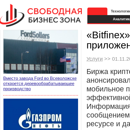
Технологи
Аналитик
«Bitfinex
приложе
Услуги
>> 01.11.2
Биржа крипто
Вместо завода Ford во Всеволожске
анонсировал
откроется деревообрабатывающее
мобильное 
производство
эффективной
Информация
сообщением 
ресурсе и да