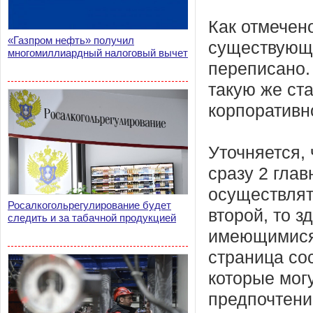
Как отмечен
«Газпром нефть» получил
существующ
многомиллиардный налоговый вычет
переписано.
такую же ст
корпоративн
Уточняется,
сразу 2 гла
осуществлят
Росалкогольрегулирование будет
второй, то 
следить и за табачной продукцией
имеющимися 
страница со
которые мог
предпочтени