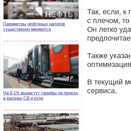
Так, если, к
с плечом, т
Параметры нефтяных налогов
Он легко уда
существенно меняются
предпочитае
Также указа
оптимизация
В текущий м
сервиса.
На 8,1% вырастут тарифы на проезд
в вагонах СВ и купе