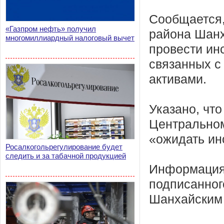
Сообщается,
«Газпром нефть» получил
района Шанх
многомиллиардный налоговый вычет
провести ин
связанных с
активами.
Указано, чт
Центральном
«ожидать ин
Росалкогольрегулирование будет
следить и за табачной продукцией
Информация 
подписанног
Шанхайским 