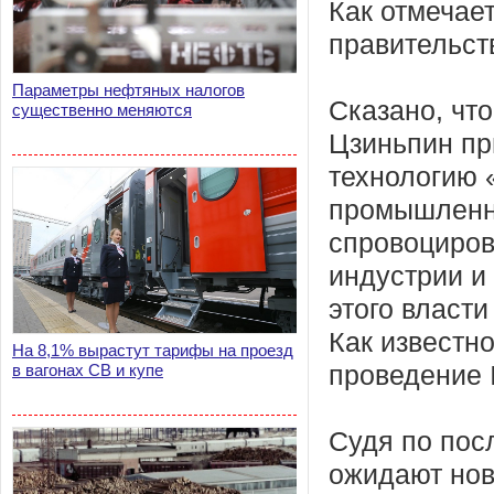
Как отмечает
правительст
Параметры нефтяных налогов
Сказано, что
существенно меняются
Цзиньпин пр
технологию 
промышленно
спровоциров
индустрии и
этого власт
Как известн
На 8,1% вырастут тарифы на проезд
в вагонах СВ и купе
проведение 
Судя по пос
ожидают нов