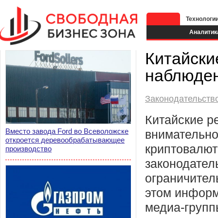
Технологи
Аналитик
Китайски
наблюден
Законодательств
Китайские р
Вместо завода Ford во Всеволожске
внимательно
откроется деревообрабатывающее
криптовалют
производство
законодател
ограничител
этом информ
медиа-групп