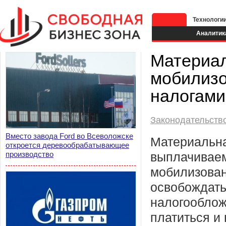
Технологи
Аналитик
Материа
мобилизо
налогами
Законодательств
Вместо завода Ford во Всеволожске
Материальн
откроется деревообрабатывающее
производство
выплачивае
мобилизован
освобождать
налогооблож
платиться и