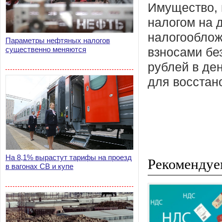
Имущество, 
налогом на 
налогооблож
Параметры нефтяных налогов
существенно меняются
взносами бе
рублей в де
для восстан
На 8,1% вырастут тарифы на проезд
Рекомендуе
в вагонах СВ и купе