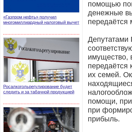
помощью по
денежные вы
«Газпром нефть» получил
передаётся 
многомиллиардный налоговый вычет
Депутатами 
соответству
имущество, 
передаётся 
их семей. О
находящиеся
Росалкогольрегулирование будет
налогооблож
следить и за табачной продукцией
помощи, при
при формиро
прибыль.