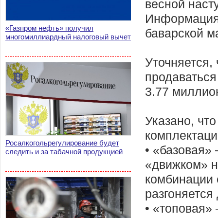
весной наст
Информация
«Газпром нефть» получил
баварской м
многомиллиардный налоговый вычет
Уточняется,
продаваться
3.77 миллио
Указано, что
комплектаци
Росалкогольрегулирование будет
• «базовая»
следить и за табачной продукцией
«движком» н
комбинации 
разгоняется 
• «топовая» 