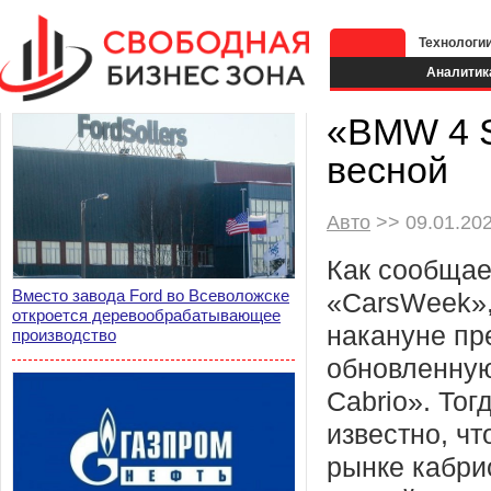
Технологи
Аналитик
«BMW 4 S
весной
Авто
>> 09.01.202
Как сообщае
Вместо завода Ford во Всеволожске
«CarsWeek»
откроется деревообрабатывающее
накануне пр
производство
обновленную
Cabrio». Тог
известно, чт
рынке кабри