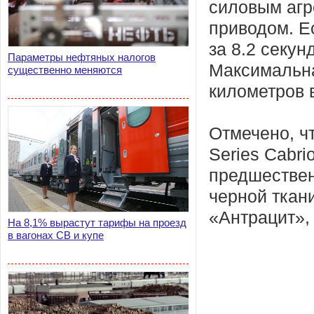
силовым агр
приводом. Е
за 8.2 секун
Параметры нефтяных налогов
Максимальна
существенно меняются
километров в
Отмечено, ч
Series Cabri
предшествен
черной ткан
«Антрацит»,
На 8,1% вырастут тарифы на проезд
в вагонах СВ и купе