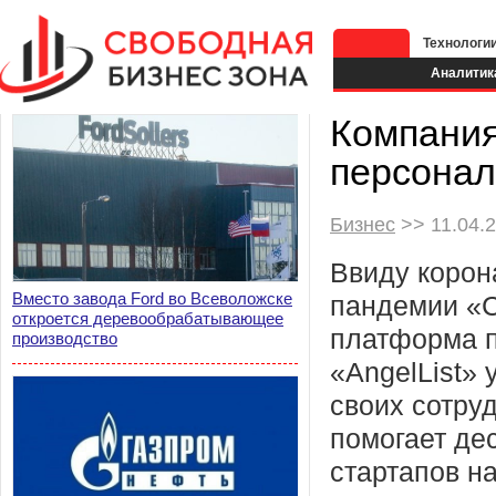
Технологи
Аналитик
Компания
персона
Бизнес
>> 11.04.2
Ввиду корон
Вместо завода Ford во Всеволожске
пандемии «C
откроется деревообрабатывающее
платформа п
производство
«AngelList» 
своих сотру
помогает де
стартапов н