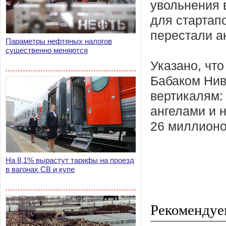
увольнения 
для стартап
перестали а
Параметры нефтяных налогов
существенно меняются
Указано, что
Бабаком Нив
вертикалям:
ангелами и 
26 миллионо
На 8,1% вырастут тарифы на проезд
в вагонах СВ и купе
Рекомендуе