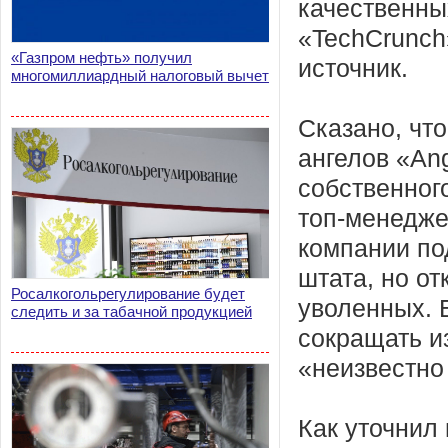
качественны
«TechCrunch
«Газпром нефть» получил
источник.
многомиллиардный налоговый вычет
Сказано, чт
ангелов «An
собственног
топ-менедже
компании по
штата, но от
Росалкогольрегулирование будет
уволенных. 
следить и за табачной продукцией
сокращать и
«неизвестно
Как уточнил