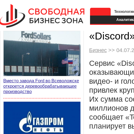
Технологи
Аналитик
«Discord
Бизнес
>> 04.07.2
Сервис «Dis
оказывающий
видео- и гол
Вместо завода Ford во Всеволожске
откроется деревообрабатывающее
привлек кру
производство
Их сумма со
миллионов д
сообщает «T
планирует в