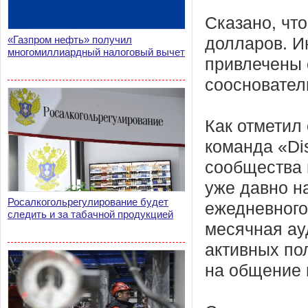
Сказано, чт
«Газпром нефть» получил
долларов. И
многомиллиардный налоговый вычет
привлечены 
сооснователь
Как отметил 
команда «Di
сообщества 
уже давно н
Росалкогольрегулирование будет
ежедневного
следить и за табачной продукцией
месячная ау
активных по
на общение 