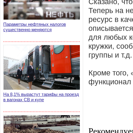
Сказано, что
Теперь на н
ресурс в ка
Параметры нефтяных налогов
описывается
существенно меняются
для любых к
кружки, соо
группы и т.д.
Кроме того,
функционал 
На 8,1% вырастут тарифы на проезд
в вагонах СВ и купе
Рекомендуе