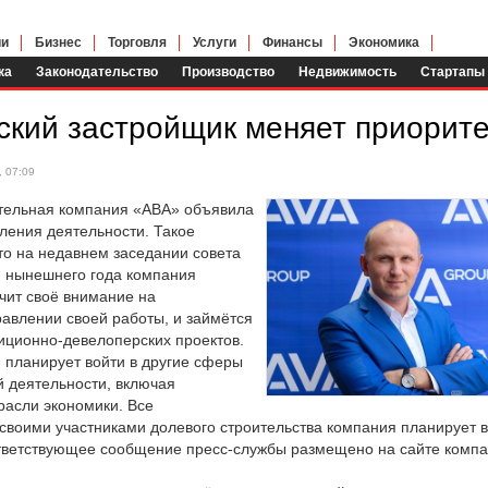
ии
Бизнес
Торговля
Услуги
Финансы
Экономика
ка
Законодательство
Производство
Недвижимость
Стартапы
ский застройщик меняет приорит
 07:09
тельная компания «АВА» объявила
ления деятельности. Такое
о на недавнем заседании совета
я нынешнего года компания
чит своё внимание на
авлении своей работы, и займётся
иционно-девелоперских проектов.
 планирует войти в другие сферы
 деятельности, включая
расли экономики. Все
 своими участниками долевого строительства компания планирует 
ветствующее сообщение пресс-службы размещено на сайте компа