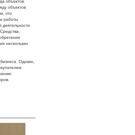
да объектов.
яду объектов
и, что
ем работы
% деятельности
 Средства,
иобретение
ия нескольких
 бизнеса. Однако,
окупателем
мпанию
оров.