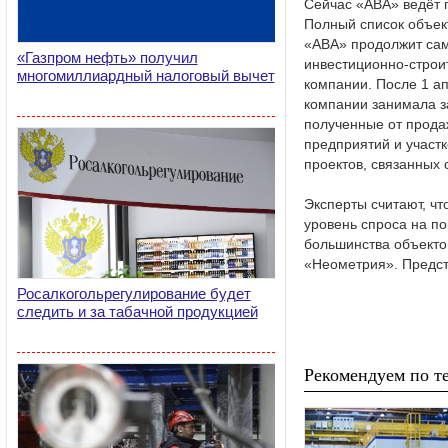
Сейчас «АВА» ведёт 
Полный список объект
«АВА» продолжит сам
«Газпром нефть» получил
инвестиционно-строи
многомиллиардный налоговый вычет
компании. После 1 а
компании занимала за
полученные от прода
предприятий и участк
проектов, связанных 
Эксперты считают, чт
уровень спроса на п
большинства объекто
«Неометрия». Предст
Росалкогольрегулирование будет
следить и за табачной продукцией
Рекомендуем по те