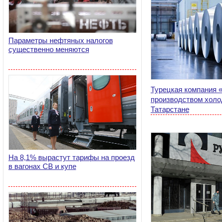
Параметры нефтяных налогов
существенно меняются
Турецкая компания 
производством холод
Татарстане
На 8,1% вырастут тарифы на проезд
в вагонах СВ и купе