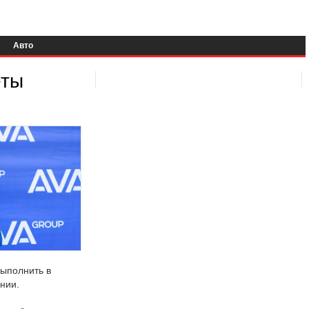
Авто
еты
выполнить в
нии.