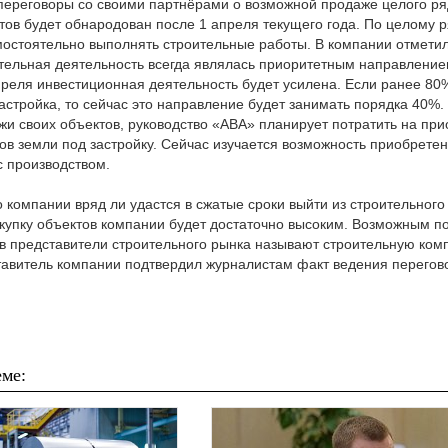
переговоры со своими партнёрами о возможной продаже целого ря
ов будет обнародован после 1 апреля текущего года. По целому р
остоятельно выполнять строительные работы. В компании отметил
тельная деятельность всегда являлась приоритетным направлени
преля инвестиционная деятельность будет усилена. Если ранее 80
стройка, то сейчас это направление будет занимать порядка 40%.
жи своих объектов, руководство «АВА» планирует потратить на пр
ов земли под застройку. Сейчас изучается возможность приобретен
с производством.
о компании вряд ли удастся в сжатые сроки выйти из строительного
окупку объектов компании будет достаточно высоким. Возможным п
в представители строительного рынка называют строительную ко
авитель компании подтвердил журналистам факт ведения перегов
ме: