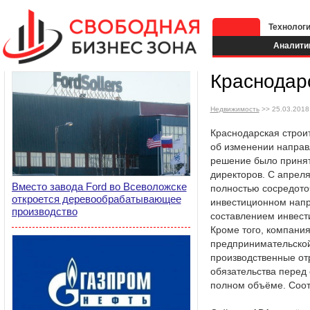
Технолог
Аналити
Краснодар
Недвижимость
>> 25.03.2018,
Краснодарская строи
об изменении направ
решение было принят
директоров. С апрел
Вместо завода Ford во Всеволожске
полностью сосредото
откроется деревообрабатывающее
инвестиционном напр
производство
составлением инвест
Кроме того, компания
предпринимательской
производственные от
обязательства перед
полном объёме. Соот