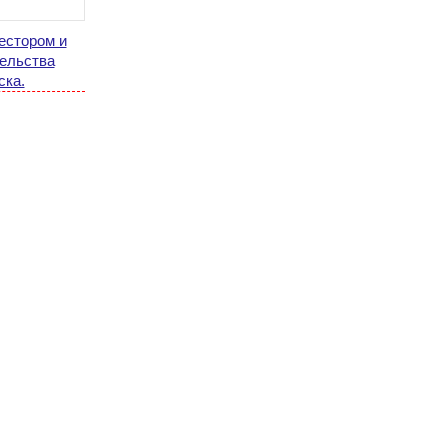
естором и
ельства
ска.