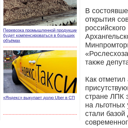
В состоявше
открытия со
российского
Перевозка промышленной продукции
Архангельск
будет компенсироваться в больших
объёмах
Минпромторг
«Рослесхоза»
также депут
Как отметил 
присутствую
стране ЛПК 
«Яндекс» выкупает долю Uber в СП
на льготных
стали базой
современног