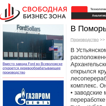
Технологи
Аналитик
В Поморь
Производство
>> 
В Устьянско
расположен
Архангельск
Вместо завода Ford во Всеволожске
откроется деревообрабатывающее
открылся кр
производство
лесоперера
комплекс. Он
• заводские
переработке