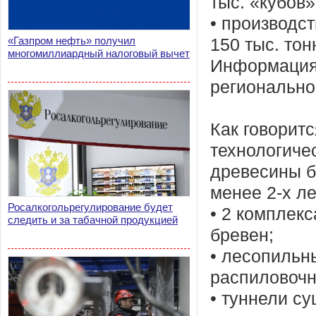
тыс. «кубов»
• производс
«Газпром нефть» получил
150 тыс. тон
многомиллиардный налоговый вычет
Информация
регионально
Как говорит
технологиче
древесины б
менее 2-х ле
Росалкогольрегулирование будет
• 2 комплек
следить и за табачной продукцией
бревен;
• лесопильн
распиловоч
• туннели су