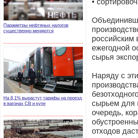
• сортировоч
Объединивши
Параметры нефтяных налогов
производств
существенно меняются
российским 
ежегодной о
сырья экспор
Наряду с эти
производств
безотходног
На 8,1% вырастут тарифы на проезд
сырьем для 
в вагонах СВ и купе
очередь, ко
обустроенны
отходов даст