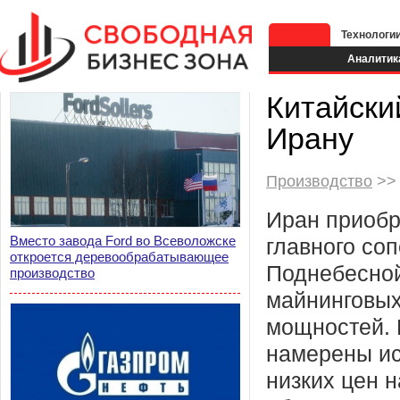
Технологи
Аналитик
Китайски
Ирану
Производство
>> 
Иран приобр
Вместо завода Ford во Всеволожске
главного со
откроется деревообрабатывающее
Поднебесно
производство
майнинговых
мощностей. 
намерены ис
низких цен 