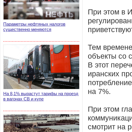
При этом в 
регулирован
Параметры нефтяных налогов
приветствую
существенно меняются
Тем времене
объекты со 
В этот пере
иранских пр
потребление
на 7%.
На 8,1% вырастут тарифы на проезд
в вагонах СВ и купе
При этом гл
коммуникаци
смотрит на 