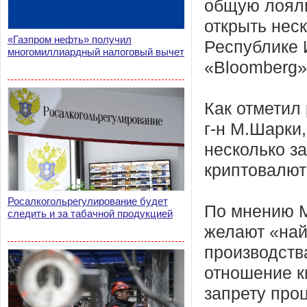
общую лояль
открыть нес
«Газпром нефть» получил
Республике 
многомиллиардный налоговый вычет
«Bloomberg»
Как отметил
г-н М.Шарки
несколько з
криптовалют
Росалкогольрегулирование будет
По мнению 
следить и за табачной продукцией
желают «най
производств
отношение к
запрету про