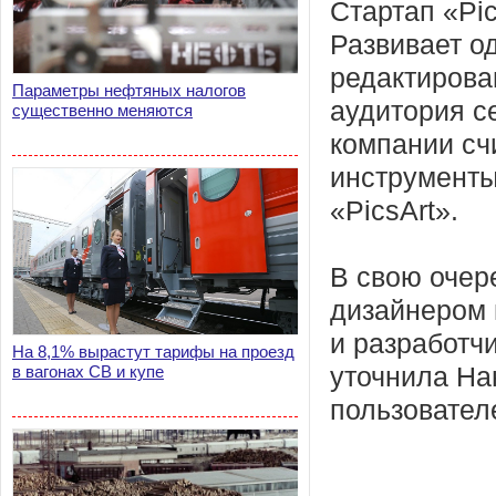
Стартап «Pic
Развивает о
редактирова
Параметры нефтяных налогов
аудитория с
существенно меняются
компании сч
инструменты
«PicsArt».
В свою очер
дизайнером 
и разработчи
На 8,1% вырастут тарифы на проезд
в вагонах СВ и купе
уточнила На
пользовател