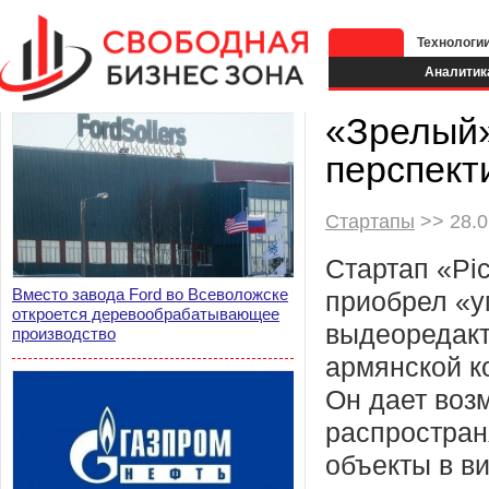
Технологи
Аналитик
«Зрелый»
перспект
Стартапы
>> 28.0
Стартап «Pi
Вместо завода Ford во Всеволожске
приобрел «
откроется деревообрабатывающее
выдеоредакт
производство
армянской к
Он дает воз
распростран
объекты в в