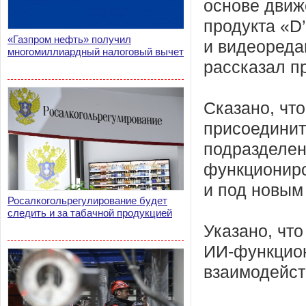
основе движ
продукта «D’
«Газпром нефть» получил
и видеореда
многомиллиардный налоговый вычет
рассказал п
Сказано, чт
присоединитс
подразделен
функциониро
и под новым
Росалкогольрегулирование будет
следить и за табачной продукцией
Указано, чт
ИИ-функцион
взаимодейств