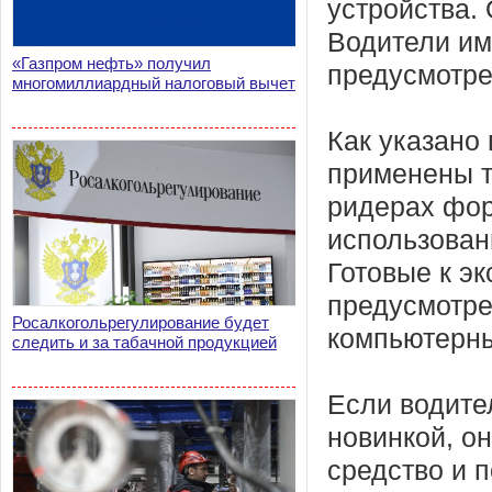
устройства.
Водители им
«Газпром нефть» получил
предусмотр
многомиллиардный налоговый вычет
Как указано
применены т
ридерах фор
использован
Готовые к э
предусмотре
Росалкогольрегулирование будет
компьютерн
следить и за табачной продукцией
Если водите
новинкой, о
средство и 