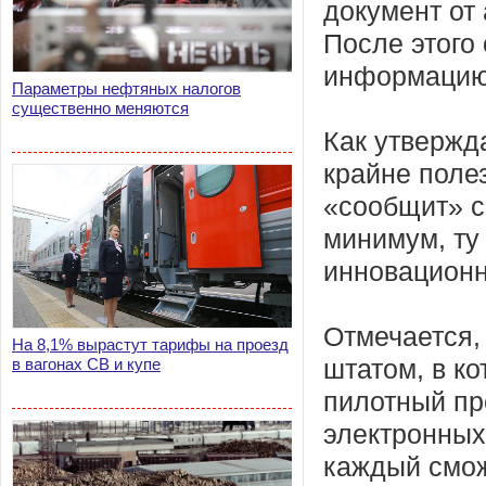
документ от
После этого
информацию
Параметры нефтяных налогов
существенно меняются
Как утвержд
крайне поле
«сообщит» с
минимум, ту
инновационн
Отмечается,
На 8,1% вырастут тарифы на проезд
в вагонах СВ и купе
штатом, в ко
пилотный пр
электронных
каждый смож