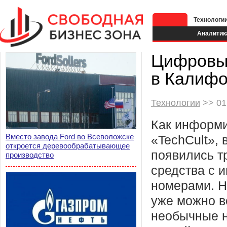
Технологи
Аналитик
Цифровые
в Калиф
Технологии
>> 01
Как информи
Вместо завода Ford во Всеволожске
«TechCult»,
откроется деревообрабатывающее
появились т
производство
средства с 
номерами. Н
уже можно в
необычные 