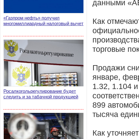
данными «АЕ
«Газпром нефть» получил
Как отмечают
многомиллиардный налоговый вычет
официально
производств
торговые по
Продажи сни
январе, фев
1.32, 1.104 
Росалкогольрегулирование будет
соответстве
следить и за табачной продукцией
899 автомоб
тысяча един
Как уточняет