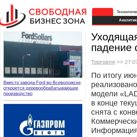
Технологи
Аналитик
Уходящая
падение 
Торговля
>> 27.07
По итогу ию
Вместо завода Ford во Всеволожске
реализовано
откроется деревообрабатывающее
модели «LAD
производство
в конце тек
снята с конв
Коммерчески
Информация