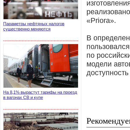
изготовления
реализовано
«Priora».
Параметры нефтяных налогов
существенно меняются
В определен
пользовался
по российск
модели авто
доступность
На 8,1% вырастут тарифы на проезд
в вагонах СВ и купе
Рекомендуе