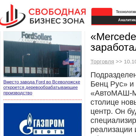
Технологи
Аналитик
«Mercede
заработа
Торговля
>> 10.10
Подразделе
Вместо завода Ford во Всеволожске
Бенц Рус» и
откроется деревообрабатывающее
«АвтоМАШ-М
производство
столице нов
центр. Он бу
специализир
реализации 