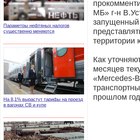
прокомменти
МБ» г-н В.Ус
запущенный 
Параметры нефтяных налогов
представлят
существенно меняются
территории 
Как уточняют
месяцев тек
«Mercedes-B
транспортны
прошлом год
На 8,1% вырастут тарифы на проезд
в вагонах СВ и купе