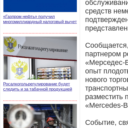
обслуживани
средств нем
«Газпром нефть» получил
подтвержден
многомиллиардный налоговый вычет
представлен
Сообщается,
партнером р
«Мерседес-Б
опыт плодот
нового торго
Росалкогольрегулирование будет
транспортны
следить и за табачной продукцией
разместить 
«Mercedes-B
Событие, св