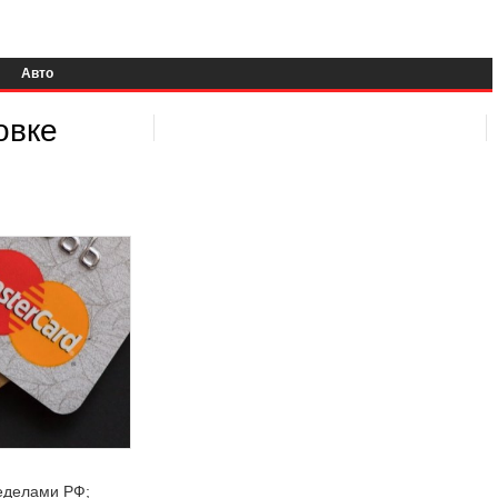
Авто
овке
ределами РФ;