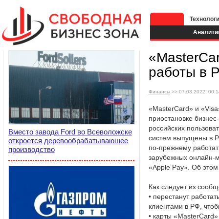
Технолог
Аналити
«MasterCar
работы в 
Финансы
>> 07.03.2022, 00:1
«MasterCard» и «Visa
приостановке бизнес
российских пользоват
Вместо завода Ford во Всеволожске
систем выпущены в Р
откроется деревообрабатывающее
по-прежнему работать
производство
зарубежных онлайн-м
«Apple Pay». Об это
Как следует из сообщ
• перестанут работат
клиентами в РФ, чтоб
• карты «MasterCard»