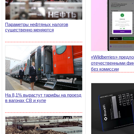
Параметры нефтяных налогов
существенно меняются
«Wildberries» предл
отечественными фи
без комиссии
На 8,1% вырастут тарифы на проезд
в вагонах СВ и купе