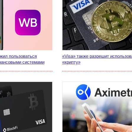
ожил пользоваться
«Visa» также разрешит использов
нансовыми системами
«крипту»