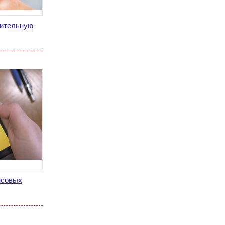
нительную
нсовых