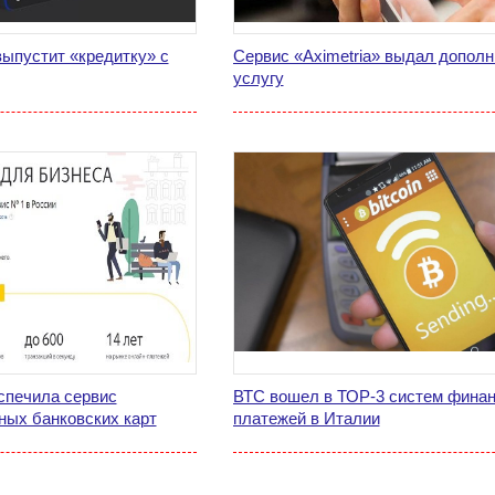
выпустит «кредитку» с
Сервис «Aximetria» выдал допол
услугу
спечила сервис
ВТС вошел в ТОР-3 систем фина
ных банковских карт
платежей в Италии