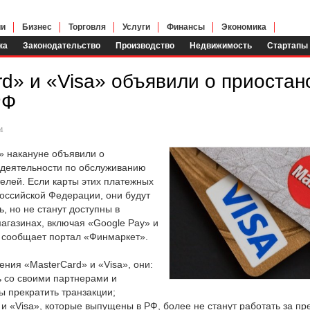
ии
Бизнес
Торговля
Услуги
Финансы
Экономика
ка
Законодательство
Производство
Недвижимость
Стартапы
d» и «Visa» объявили о приостан
РФ
4
» накануне объявили о
-деятельности по обслуживанию
елей. Если карты этих платежных
оссийской Федерации, они будут
, но не станут доступны в
агазинах, включая «Google Pay» и
м сообщает портал «Финмаркет».
ения «MasterCard» и «Visa», они:
ь со своими партнерами и
ы прекратить транзакции;
 и «Visa», которые выпущены в РФ, более не станут работать за п