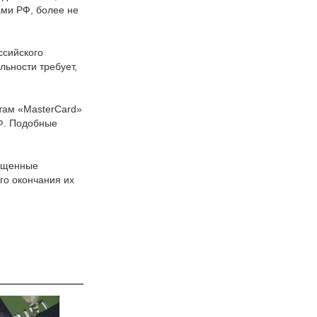
ми РФ, более не
ссийского
льности требует,
там «MasterCard»
РФ. Подобные
пущенные
го окончания их