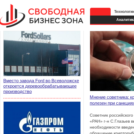
Технологи
Аналитик
Вместо завода Ford во Всеволожске
откроется деревообрабатывающее
производство
Мнение советника: к
полезен при санкция
Советник российского
«РАН» г-н С.Глазьев 
необходимости введе
обращение крипторуб