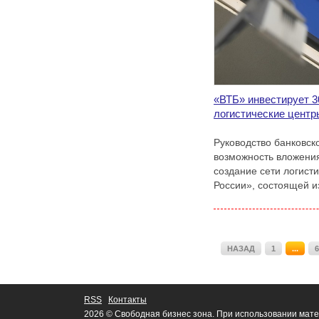
«ВТБ» инвестирует 3
логистические цент
Руководство банковск
возможность вложения
создание сети логист
России», состоящей и
НАЗАД
1
...
6
RSS
Контакты
2026 © Свободная бизнес зона. При использовании мате