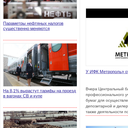
денег
Параметры нефтяных налогов
существенно меняются
У ИФК Метрополь» о
Вчера Центральный ба
На 8,1% вырастут тарифы на проезд
профессионального у
в вагонах СВ и купе
бумаг для осуществле
депозитарной и дилер
также деятельности 
бумагами у компании