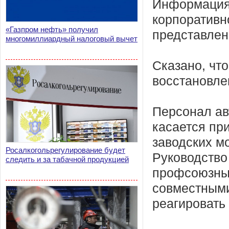
Информация
корпоративн
«Газпром нефть» получил
представлен
многомиллиардный налоговый вычет
Сказано, чт
восстановле
Персонал ав
касается пр
заводских м
Росалкогольрегулирование будет
Руководство
следить и за табачной продукцией
профсоюзным
совместными
реагировать