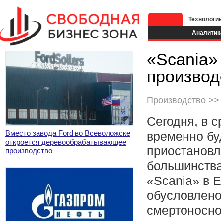
Технологи
Аналитик
«Scania»
производ
Производство
>> 
Сегодня, в с
Вместо завода Ford во Всеволожске
временно бу
откроется деревообрабатывающее
приостановл
производство
большинства
«Scania» в 
обусловлено
смертоносно