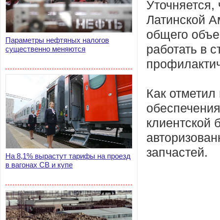
Уточняется,
Латинской А
общего объе
Параметры нефтяных налогов
работать в 
существенно меняются
профилактич
Как отметил 
обеспечения
клиентской 
авторизован
запчастей.
На 8,1% вырастут тарифы на проезд
в вагонах СВ и купе