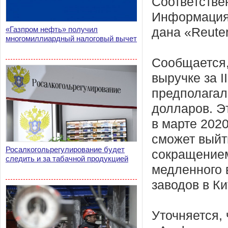
Соответстве
Информация 
«Газпром нефть» получил
дана «Reuter
многомиллиардный налоговый вычет
Сообщается,
выручке за I
предполагал
долларов. Э
в марте 2020
сможет выйт
Росалкогольрегулирование будет
сокращением
следить и за табачной продукцией
медленного 
заводов в Ки
Уточняется,