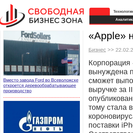
Технологи
Аналитик
«Apple» 
Бизнес
>> 22.02.2
Корпорация 
вынуждена п
сможет выпо
Вместо завода Ford во Всеволожске
откроется деревообрабатывающее
выручке за I
производство
опубликован
тому стала 
короновирус
поставки iP