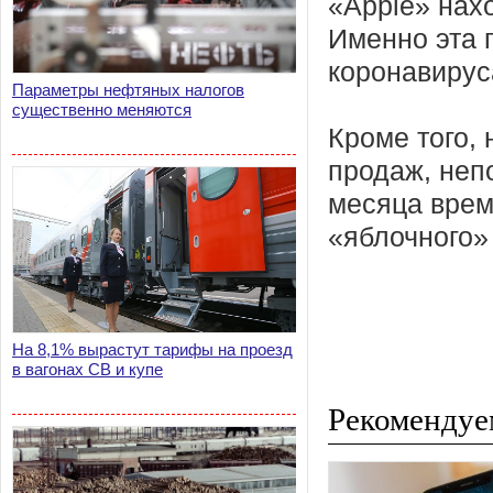
«Apple» нахо
Именно эта 
коронавирус
Параметры нефтяных налогов
существенно меняются
Кроме того,
продаж, неп
месяца врем
«яблочного»
На 8,1% вырастут тарифы на проезд
в вагонах СВ и купе
Рекомендуе