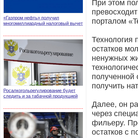
При этом по
превосходит
«Газпром нефть» получил
порталом «T
многомиллиардный налоговый вычет
Технология 
остатков мо
ненужных жи
технологиче
полученной 
получить на
Росалкогольрегулирование будет
следить и за табачной продукцией
Далее, он р
через специ
фильеру. Пр
остатков с 