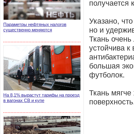
получается 
Указано, что
Параметры нефтяных налогов
но и удержи
существенно меняются
Ткань очень 
устойчива к
антибактери
большая эко
футболок.
Ткань мягче
На 8,1% вырастут тарифы на проезд
в вагонах СВ и купе
поверхность