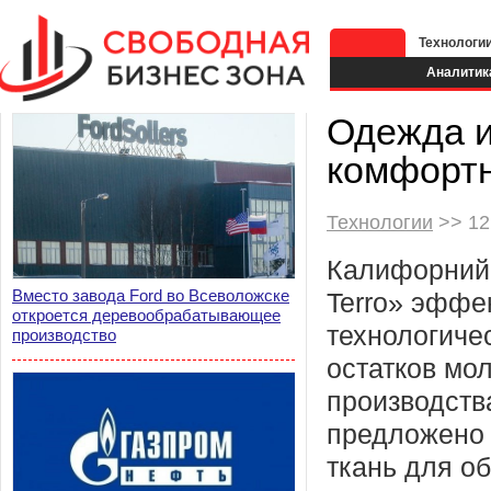
Технологи
Аналитик
Одежда и
комфортн
Технологии
>> 12
Калифорнийс
Вместо завода Ford во Всеволожске
Terro» эффе
откроется деревообрабатывающее
технологиче
производство
остатков мо
производства
предложено 
ткань для о