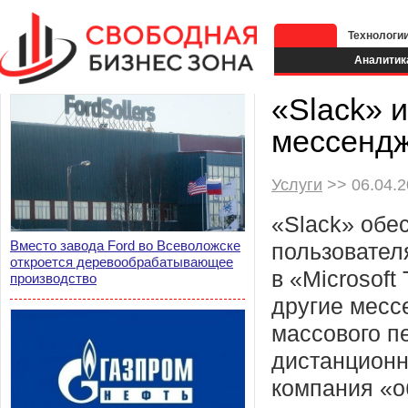
Технологи
Аналитик
«Slack» 
мессенд
Услуги
>> 06.04.2
«Slack» обе
Вместо завода Ford во Всеволожске
пользовател
откроется деревообрабатывающее
в «Microsoft
производство
другие месс
массового п
дистанцион
компания «