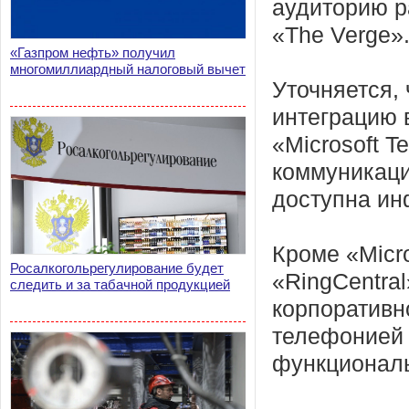
аудиторию р
«The Verge»
«Газпром нефть» получил
многомиллиардный налоговый вычет
Уточняется,
интеграцию 
«Microsoft T
коммуникаци
доступна ин
Кроме «Micr
Росалкогольрегулирование будет
«RingCentral
следить и за табачной продукцией
корпоративн
телефонией 
функциональ