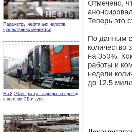
Отмечено, ч
анонсировал
Теперь это 
Параметры нефтяных налогов
существенно меняются
По данным с
количество 
на 350%. Ко
работы и ко
недели коли
до 12.5 мил
На 8,1% вырастут тарифы на проезд
в вагонах СВ и купе
Рекомендуе