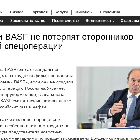
ии
Бизнес
Торговля
Услуги
Финансы
Экономика
ка
Законодательство
Производство
Недвижимость
Стартапы
и BASF не потерпят сторонников
й спецоперации
на BASF сделал скандальное
л, что сотрудники фирмы не должны
 семьи BASF», если они не осудили
 операцию России на Украине.
н Брудермюллер, глава совета
 BASF считает излишним введение
ссийских газа и нефти.
 эти заявления, обращаясь к
, особенно к тем, кто трудится в
огда представители новостных
 за комментариями по поводу высказываний Брудермюллера в прес