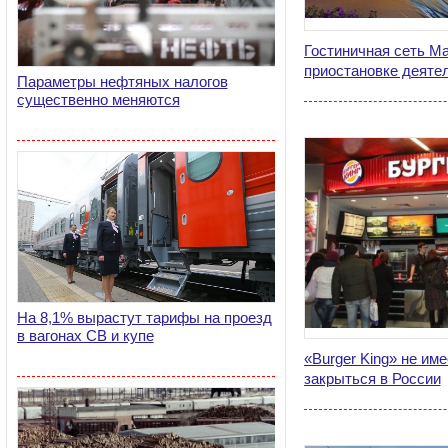
Гостиничная сеть Mar
приостановке деяте
Параметры нефтяных налогов
существенно меняются
На 8,1% вырастут тарифы на проезд
в вагонах СВ и купе
«Burger King» не им
закрыться в России