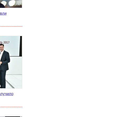
овли
олучило