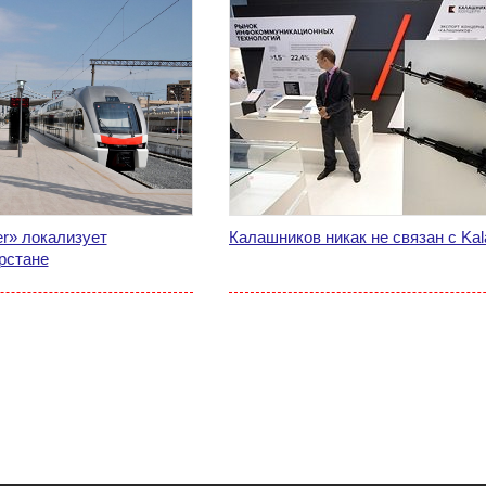
r» локализует
Калашников никак не связан с Kal
рстане