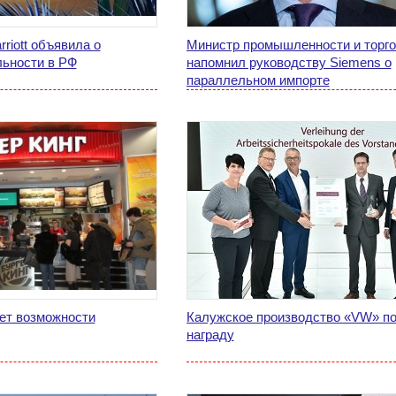
riott объявила о
Министр промышленности и торг
льности в РФ
напомнил руководству Siemens о
параллельном импорте
еет возможности
Калужское производство «VW» п
награду