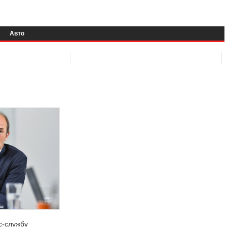
Авто
с-службу