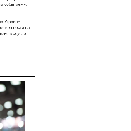
им событием»,
на Украине
деятельности на
изис в случае