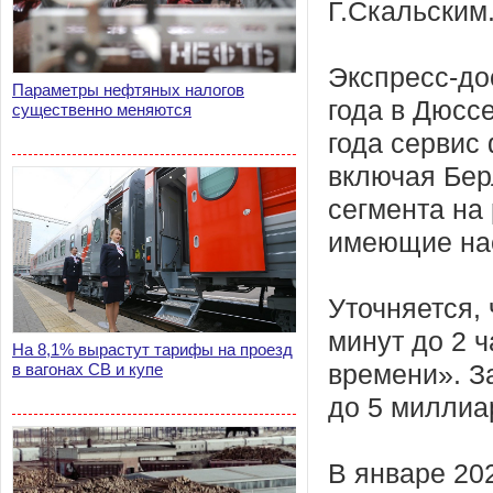
Г.Скальским
Экспресс-до
Параметры нефтяных налогов
года в Дюсс
существенно меняются
года сервис 
включая Бер
сегмента на
имеющие нас
Уточняется, 
минут до 2 
На 8,1% вырастут тарифы на проезд
в вагонах СВ и купе
времени». За
до 5 миллиа
В январе 20