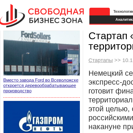
Технологи
Аналитик
Стартап «
территор
Стартапы
>> 10.1
Немецкий се
Вместо завода Ford во Всеволожске
экспресс-до
откроется деревообрабатывающее
готовит фин
производство
территориал
этой целью, 
российскими
накануне пр