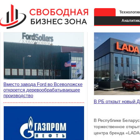
Технологи
Аналитик
Вместо завода Ford во Всеволожске
откроется деревообрабатывающее
производство
В РБ открыт новый 
В Республике Беларус
торжественное открыт
центра бренда «LADA