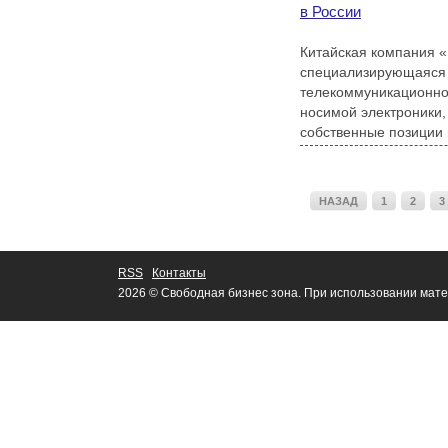
в России
Китайская компания «
специализирующаяся 
телекоммуникационно
носимой электроники,
собственные позиции 
НАЗАД
1
2
3
RSS
Контакты
2026 © Свободная бизнес зона. При использовании мате