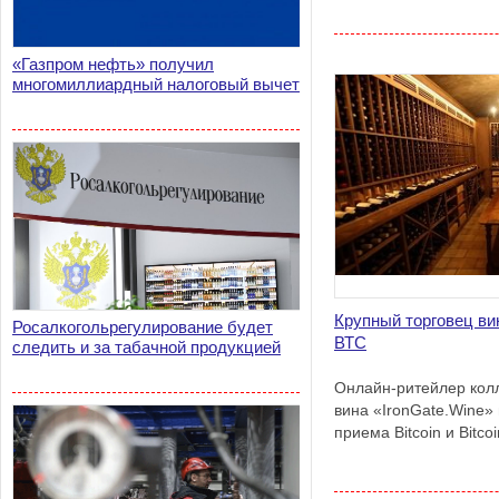
«Газпром нефть» получил
многомиллиардный налоговый вычет
Крупный торговец ви
Росалкогольрегулирование будет
ВТС
следить и за табачной продукцией
Онлайн-ритейлер колл
вина «IronGate.Wine
приема Bitcoin и Bitco