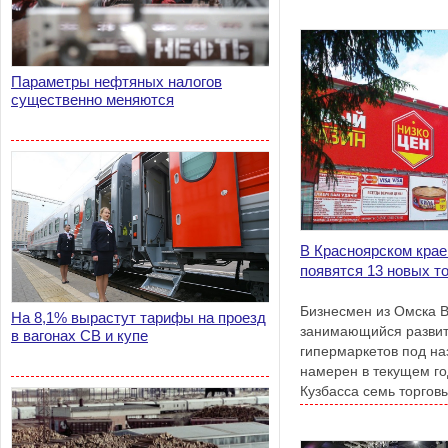
Параметры нефтяных налогов
существенно меняются
В Красноярском крае
появятся 13 новых т
Бизнесмен из Омска В
На 8,1% вырастут тарифы на проезд
занимающийся развит
в вагонах СВ и купе
гипермаркетов под на
намерен в текущем го
Кузбасса семь торгов
площадью более 50 т