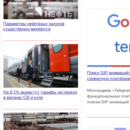
Параметры нефтяных налогов
существенно меняются
Поиск GIF-анимаций:
сервисную платфор
Мессенджер «Telegra
На 8,1% вырастут тарифы на проезд
функциональную плат
в вагонах СВ и купе
поиска GIF-анимаций