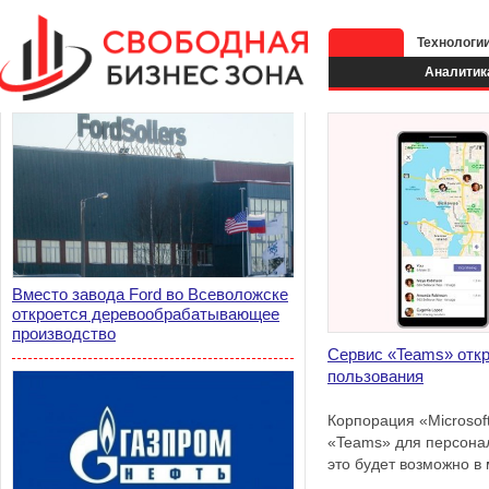
Технологи
Аналитик
Вместо завода Ford во Всеволожске
откроется деревообрабатывающее
производство
Сервис «Teams» откр
пользования
Корпорация «Microsof
«Teams» для персонал
это будет возможно 