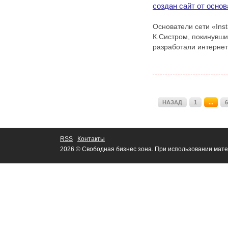
создан сайт от основ
Основатели сети «Inst
К.Систром, покинувши
разработали интернет-
НАЗАД
1
...
6
RSS
Контакты
2026 © Свободная бизнес зона. При использовании мате