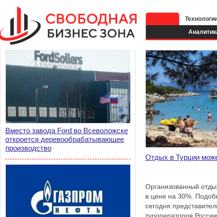
Технологи
Аналитик
Вместо завода Ford во Всеволожске
откроется деревообрабатывающее
производство
Отдых в Турции мож
Организованный отды
в цене на 30%. Подоб
сегодня представите
туроператоров России