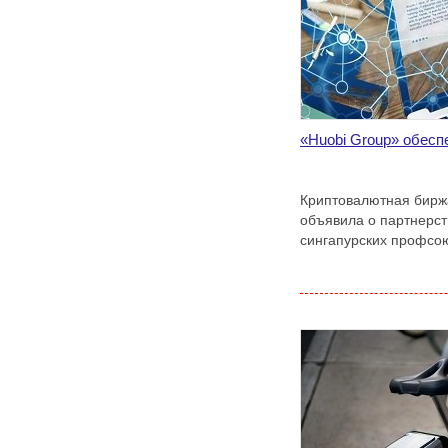
«Huobi Group» обесп
Криптовалютная бирж
объявила о партнерс
сингапурских профсо