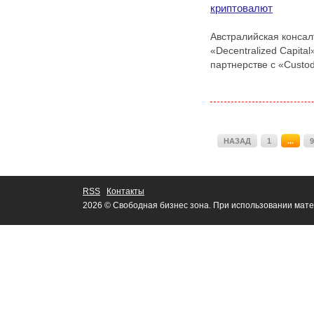
криптовалют
Австралийская консал
«Decentralized Capit
партнерстве с «Custod
НАЗАД
1
...
9
RSS
Контакты
2026 © Свободная бизнес зона. При использовании мате