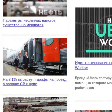
Параметры нефтяных налогов
существенно меняются
Идет тестирование н
Works»
Бренд «Uber» тестиру
На 8,1% вырастут тарифы на проезд
помощью которого мо
в вагонах СВ и купе
работников