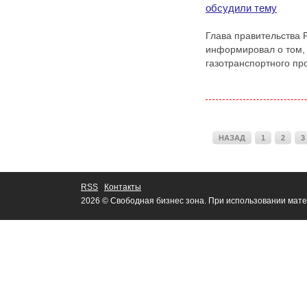
обсудили тему
Глава правительства 
информировал о том, 
газотранспортного пр
НАЗАД
1
2
3
RSS
Контакты
2026 © Свободная бизнес зона. При использовании мате