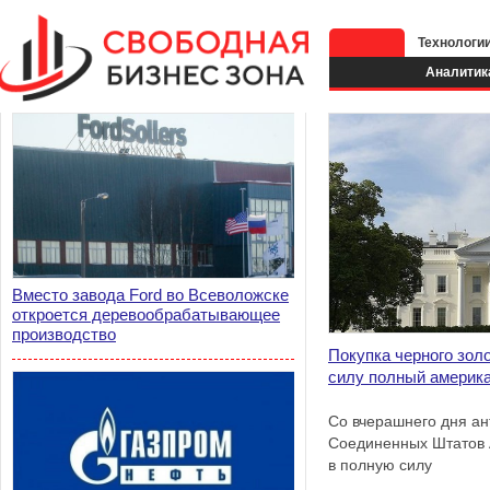
Технологи
Аналитик
Вместо завода Ford во Всеволожске
откроется деревообрабатывающее
производство
Покупка черного золо
силу полный америка
Со вчерашнего дня ан
Соединенных Штатов 
в полную силу