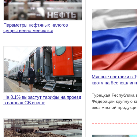
Параметры нефтяных налогов
существенно меняются
Мясные поставки в Т
квоту на беспошлинн
Турецкая Республика 
На 8,1% вырастут тарифы на проезд
Федерации крупную к
в вагонах СВ и купе
ввоз мясной продукци